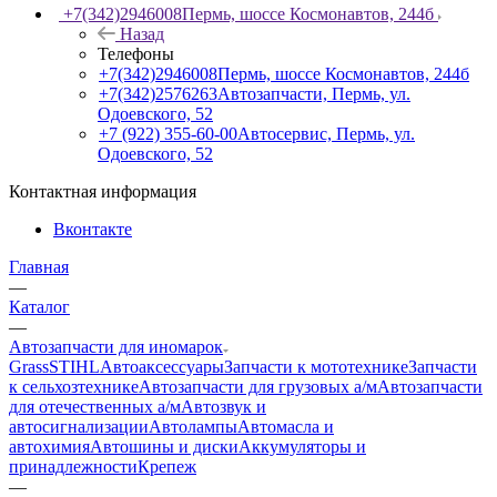
+7(342)2946008
Пермь, шоссе Космонавтов, 244б
Назад
Телефоны
+7(342)2946008
Пермь, шоссе Космонавтов, 244б
+7(342)2576263
Автозапчасти, Пермь, ул.
Одоевского, 52
+7 (922) 355-60-00
Автосервис, Пермь, ул.
Одоевского, 52
Контактная информация
Вконтакте
Главная
—
Каталог
—
Автозапчасти для иномарок
Grass
STIHL
Автоаксессуары
Запчасти к мототехнике
Запчасти
к сельхозтехнике
Автозапчасти для грузовых а/м
Автозапчасти
для отечественных а/м
Автозвук и
автосигнализации
Автолампы
Автомасла и
автохимия
Автошины и диски
Аккумуляторы и
принадлежности
Крепеж
—