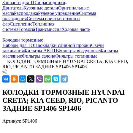
Запчасти для ТО и расходники
Двигатель
Кузовные детали
Оригинальные
масла
Распродажа
Рулевое управление
Система
охлаждения
Система очистки стекол и
фар
Сцепление
Топливная
система
Тормоза
Трансмиссия
Ходовая часть
—
Колодки тормозные
Наборы для ТО
Прокладки сливной пробки
Свечи
зажигания
Фильтры АКПП
Фильтры воздушные
Фильтры
масляные
Фильтры салона
Фильтры топливные
—
КОЛОДКИ ТОРМОЗНЫЕ HYUNDAI CRETA; KIA CEED,
RIO, PICANTO ЗАДНИЕ SP1406 SP1406
КОЛОДКИ ТОРМОЗНЫЕ HYUNDAI
CRETA; KIA CEED, RIO, PICANTO
ЗАДНИЕ SP1406 SP1406
Артикул:
SP1406