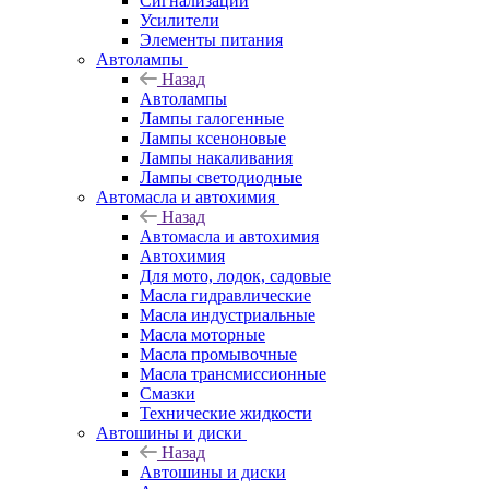
Сигнализации
Усилители
Элементы питания
Автолампы
Назад
Автолампы
Лампы галогенные
Лампы ксеноновые
Лампы накаливания
Лампы светодиодные
Автомасла и автохимия
Назад
Автомасла и автохимия
Автохимия
Для мото, лодок, садовые
Масла гидравлические
Масла индустриальные
Масла моторные
Масла промывочные
Масла трансмиссионные
Смазки
Технические жидкости
Автошины и диски
Назад
Автошины и диски