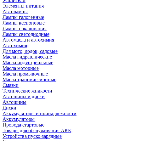
Усилители
Элементы питания
Автолампы
Лампы галогенные
Лампы ксеноновые
Лампы накаливания
Лампы светодиодные
Автомасла и автохимия
Автохимия
Для мото, лодок, садовые
Масла гидравлические
Масла индустриальные
Масла моторные
Масла промывочные
Масла трансмиссионные
Смазки
Технические жидкости
Автошины и диски
Автошины
Диски
Аккумуляторы и принадлежности
Аккумуляторы
Провода стартовые
Товары для обслуживания АКБ
Устройства пуско-зарядные