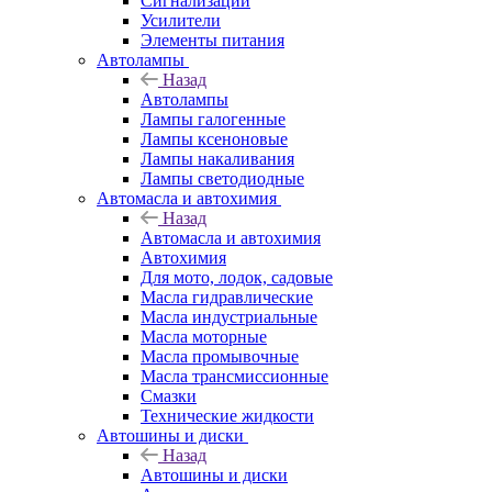
Сигнализации
Усилители
Элементы питания
Автолампы
Назад
Автолампы
Лампы галогенные
Лампы ксеноновые
Лампы накаливания
Лампы светодиодные
Автомасла и автохимия
Назад
Автомасла и автохимия
Автохимия
Для мото, лодок, садовые
Масла гидравлические
Масла индустриальные
Масла моторные
Масла промывочные
Масла трансмиссионные
Смазки
Технические жидкости
Автошины и диски
Назад
Автошины и диски