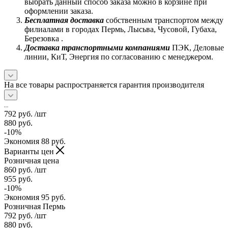
выбрать данный способ заказа можно в корзине при
оформлении заказа.
Бесплатная доставка
собственным транспортом между
филиалами в городах Пермь, Лысьва, Чусовой, Губаха,
Березовка .
Доставка транспортными компаниями
ПЭК, Деловые
линии, КиТ, Энергия по согласованию с менеджером.
На все товары распространяется гарантия производителя
792
руб.
/шт
880
руб.
-
10
%
Экономия
88
руб.
Варианты цен
Розничная цена
860
руб.
/шт
955
руб.
-
10
%
Экономия
95
руб.
Розничная Пермь
792
руб.
/шт
880
руб.