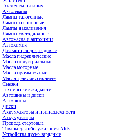
Усилители
Элементы питания
Автолампы
Лампы галогенные
Лампы ксеноновые
Лампы накаливания
Лампы светодиодные
Автомасла и автохимия
Автохимия
Для мото, лодок, садовые
Масла гидравлические
Масла индустриальные
Масла моторные
Масла промывочные
Масла трансмиссионные
Смазки
Технические жидкости
Автошины и диски
Автошины
Диски
Аккумуляторы и принадлежности
Аккумуляторы
Провода стартовые
Товары для обслуживания АКБ
Устройства пуско-зарядные