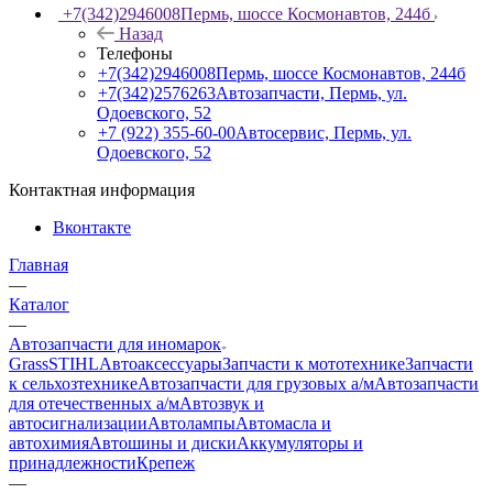
+7(342)2946008
Пермь, шоссе Космонавтов, 244б
Назад
Телефоны
+7(342)2946008
Пермь, шоссе Космонавтов, 244б
+7(342)2576263
Автозапчасти, Пермь, ул.
Одоевского, 52
+7 (922) 355-60-00
Автосервис, Пермь, ул.
Одоевского, 52
Контактная информация
Вконтакте
Главная
—
Каталог
—
Автозапчасти для иномарок
Grass
STIHL
Автоаксессуары
Запчасти к мототехнике
Запчасти
к сельхозтехнике
Автозапчасти для грузовых а/м
Автозапчасти
для отечественных а/м
Автозвук и
автосигнализации
Автолампы
Автомасла и
автохимия
Автошины и диски
Аккумуляторы и
принадлежности
Крепеж
—