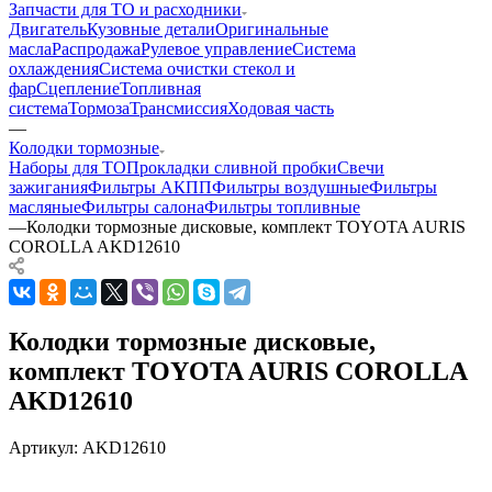
Запчасти для ТО и расходники
Двигатель
Кузовные детали
Оригинальные
масла
Распродажа
Рулевое управление
Система
охлаждения
Система очистки стекол и
фар
Сцепление
Топливная
система
Тормоза
Трансмиссия
Ходовая часть
—
Колодки тормозные
Наборы для ТО
Прокладки сливной пробки
Свечи
зажигания
Фильтры АКПП
Фильтры воздушные
Фильтры
масляные
Фильтры салона
Фильтры топливные
—
Колодки тормозные дисковые, комплект TOYOTA AURIS
COROLLA AKD12610
Колодки тормозные дисковые,
комплект TOYOTA AURIS COROLLA
AKD12610
Артикул:
AKD12610