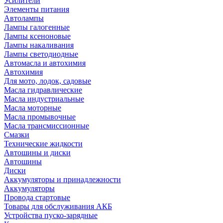
Усилители
Элементы питания
Автолампы
Лампы галогенные
Лампы ксеноновые
Лампы накаливания
Лампы светодиодные
Автомасла и автохимия
Автохимия
Для мото, лодок, садовые
Масла гидравлические
Масла индустриальные
Масла моторные
Масла промывочные
Масла трансмиссионные
Смазки
Технические жидкости
Автошины и диски
Автошины
Диски
Аккумуляторы и принадлежности
Аккумуляторы
Провода стартовые
Товары для обслуживания АКБ
Устройства пуско-зарядные