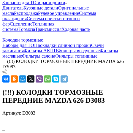
Запчасти для ТО и расходники
Двигатель
Кузовные детали
Оригинальные
масла
Распродажа
Рулевое управление
Система
охлаждения
Система очистки стекол и
фар
Сцепление
Топливная
система
Тормоза
Трансмиссия
Ходовая часть
—
Колодки тормозные
Наборы для ТО
Прокладки сливной пробки
Свечи
зажигания
Фильтры АКПП
Фильтры воздушные
Фильтры
масляные
Фильтры салона
Фильтры топливные
—
(!!!) КОЛОДКИ ТОРМОЗНЫЕ ПЕРЕДНИЕ MAZDA 626
D3083
(!!!) КОЛОДКИ ТОРМОЗНЫЕ
ПЕРЕДНИЕ MAZDA 626 D3083
Артикул:
D3083