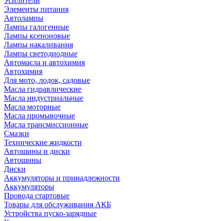
Усилители
Элементы питания
Автолампы
Лампы галогенные
Лампы ксеноновые
Лампы накаливания
Лампы светодиодные
Автомасла и автохимия
Автохимия
Для мото, лодок, садовые
Масла гидравлические
Масла индустриальные
Масла моторные
Масла промывочные
Масла трансмиссионные
Смазки
Технические жидкости
Автошины и диски
Автошины
Диски
Аккумуляторы и принадлежности
Аккумуляторы
Провода стартовые
Товары для обслуживания АКБ
Устройства пуско-зарядные