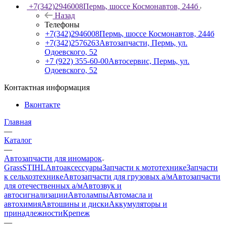
+7(342)2946008
Пермь, шоссе Космонавтов, 244б
Назад
Телефоны
+7(342)2946008
Пермь, шоссе Космонавтов, 244б
+7(342)2576263
Автозапчасти, Пермь, ул.
Одоевского, 52
+7 (922) 355-60-00
Автосервис, Пермь, ул.
Одоевского, 52
Контактная информация
Вконтакте
Главная
—
Каталог
—
Автозапчасти для иномарок
Grass
STIHL
Автоаксессуары
Запчасти к мототехнике
Запчасти
к сельхозтехнике
Автозапчасти для грузовых а/м
Автозапчасти
для отечественных а/м
Автозвук и
автосигнализации
Автолампы
Автомасла и
автохимия
Автошины и диски
Аккумуляторы и
принадлежности
Крепеж
—