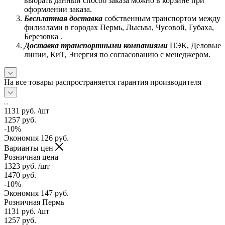
выбрать данный способ заказа можно в корзине при
оформлении заказа.
Бесплатная доставка
собственным транспортом между
филиалами в городах Пермь, Лысьва, Чусовой, Губаха,
Березовка .
Доставка транспортными компаниями
ПЭК, Деловые
линии, КиТ, Энергия по согласованию с менеджером.
На все товары распространяется гарантия производителя
1131
руб.
/шт
1257
руб.
-
10
%
Экономия
126
руб.
Варианты цен
Розничная цена
1323
руб.
/шт
1470
руб.
-
10
%
Экономия
147
руб.
Розничная Пермь
1131
руб.
/шт
1257
руб.