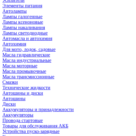
Усилители
Элементы питания
Автолампы
Лампы галогенные
Лампы ксеноновые
Лампы накаливания
Лампы светодиодные
Автомасла и автохимия
Автохимия
Для мото, лодок, садовые
Масла гидравлические
Масла индустриальные
Масла моторные
Масла промывочные
Масла трансмиссионные
Смазки
Технические жидкости
Автошины и диски
Автошины
Диски
Аккумуляторы и принадлежности
Аккумуляторы
Провода стартовые
Товары для обслуживания АКБ
Устройства пуско-зарядные