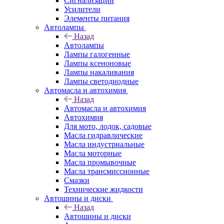
Сигнализации
Усилители
Элементы питания
Автолампы
Назад
Автолампы
Лампы галогенные
Лампы ксеноновые
Лампы накаливания
Лампы светодиодные
Автомасла и автохимия
Назад
Автомасла и автохимия
Автохимия
Для мото, лодок, садовые
Масла гидравлические
Масла индустриальные
Масла моторные
Масла промывочные
Масла трансмиссионные
Смазки
Технические жидкости
Автошины и диски
Назад
Автошины и диски