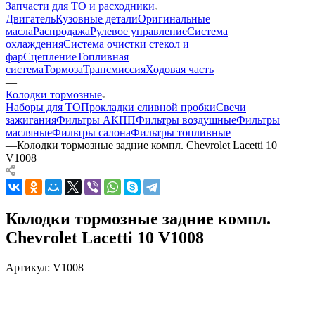
Запчасти для ТО и расходники
Двигатель
Кузовные детали
Оригинальные
масла
Распродажа
Рулевое управление
Система
охлаждения
Система очистки стекол и
фар
Сцепление
Топливная
система
Тормоза
Трансмиссия
Ходовая часть
—
Колодки тормозные
Наборы для ТО
Прокладки сливной пробки
Свечи
зажигания
Фильтры АКПП
Фильтры воздушные
Фильтры
масляные
Фильтры салона
Фильтры топливные
—
Колодки тормозные задние компл. Chevrolet Lacetti 10
V1008
Колодки тормозные задние компл.
Chevrolet Lacetti 10 V1008
Артикул:
V1008