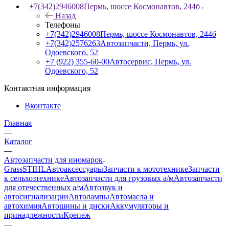
+7(342)2946008
Пермь, шоссе Космонавтов, 244б
Назад
Телефоны
+7(342)2946008
Пермь, шоссе Космонавтов, 244б
+7(342)2576263
Автозапчасти, Пермь, ул.
Одоевского, 52
+7 (922) 355-60-00
Автосервис, Пермь, ул.
Одоевского, 52
Контактная информация
Вконтакте
Главная
—
Каталог
—
Автозапчасти для иномарок
Grass
STIHL
Автоаксессуары
Запчасти к мототехнике
Запчасти
к сельхозтехнике
Автозапчасти для грузовых а/м
Автозапчасти
для отечественных а/м
Автозвук и
автосигнализации
Автолампы
Автомасла и
автохимия
Автошины и диски
Аккумуляторы и
принадлежности
Крепеж
—