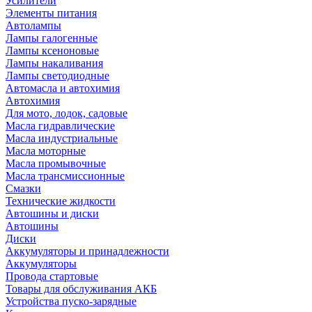
Усилители
Элементы питания
Автолампы
Лампы галогенные
Лампы ксеноновые
Лампы накаливания
Лампы светодиодные
Автомасла и автохимия
Автохимия
Для мото, лодок, садовые
Масла гидравлические
Масла индустриальные
Масла моторные
Масла промывочные
Масла трансмиссионные
Смазки
Технические жидкости
Автошины и диски
Автошины
Диски
Аккумуляторы и принадлежности
Аккумуляторы
Провода стартовые
Товары для обслуживания АКБ
Устройства пуско-зарядные