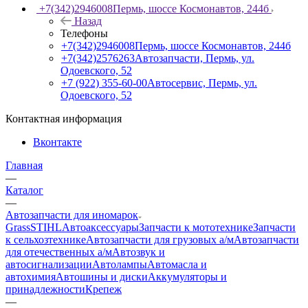
+7(342)2946008
Пермь, шоссе Космонавтов, 244б
Назад
Телефоны
+7(342)2946008
Пермь, шоссе Космонавтов, 244б
+7(342)2576263
Автозапчасти, Пермь, ул.
Одоевского, 52
+7 (922) 355-60-00
Автосервис, Пермь, ул.
Одоевского, 52
Контактная информация
Вконтакте
Главная
—
Каталог
—
Автозапчасти для иномарок
Grass
STIHL
Автоаксессуары
Запчасти к мототехнике
Запчасти
к сельхозтехнике
Автозапчасти для грузовых а/м
Автозапчасти
для отечественных а/м
Автозвук и
автосигнализации
Автолампы
Автомасла и
автохимия
Автошины и диски
Аккумуляторы и
принадлежности
Крепеж
—