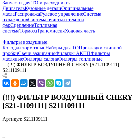
Запчасти для ТО и расходники
Двигатель
Кузовные детали
Оригинальные
масла
Распродажа
Рулевое управление
Система
охлаждения
Система очистки стекол и
фар
Сцепление
Топливная
система
Тормоза
Трансмиссия
Ходовая часть
—
Фильтры воздушные
Колодки тормозные
Наборы для ТО
Прокладки сливной
пробки
Свечи зажигания
Фильтры АКПП
Фильтры
масляные
Фильтры салона
Фильтры топливные
—
(!!!) ФИЛЬТР ВОЗДУШНЫЙ CHERY [S21-1109111]
S211109111
(!!!) ФИЛЬТР ВОЗДУШНЫЙ CHERY
[S21-1109111] S211109111
Артикул:
S211109111