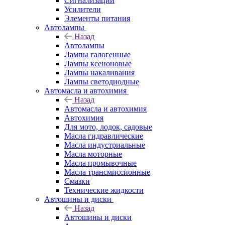
Сигнализации
Усилители
Элементы питания
Автолампы
Назад
Автолампы
Лампы галогенные
Лампы ксеноновые
Лампы накаливания
Лампы светодиодные
Автомасла и автохимия
Назад
Автомасла и автохимия
Автохимия
Для мото, лодок, садовые
Масла гидравлические
Масла индустриальные
Масла моторные
Масла промывочные
Масла трансмиссионные
Смазки
Технические жидкости
Автошины и диски
Назад
Автошины и диски