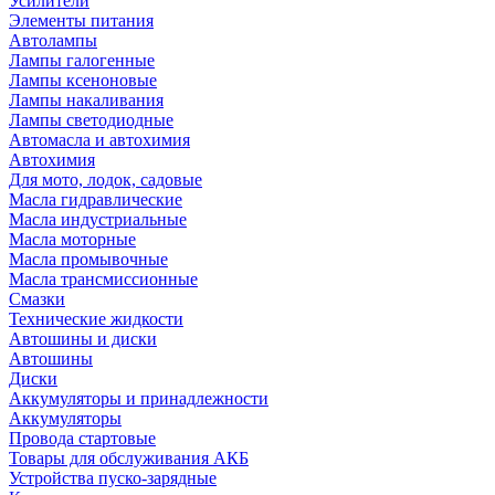
Усилители
Элементы питания
Автолампы
Лампы галогенные
Лампы ксеноновые
Лампы накаливания
Лампы светодиодные
Автомасла и автохимия
Автохимия
Для мото, лодок, садовые
Масла гидравлические
Масла индустриальные
Масла моторные
Масла промывочные
Масла трансмиссионные
Смазки
Технические жидкости
Автошины и диски
Автошины
Диски
Аккумуляторы и принадлежности
Аккумуляторы
Провода стартовые
Товары для обслуживания АКБ
Устройства пуско-зарядные