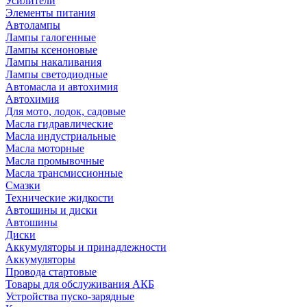
Усилители
Элементы питания
Автолампы
Лампы галогенные
Лампы ксеноновые
Лампы накаливания
Лампы светодиодные
Автомасла и автохимия
Автохимия
Для мото, лодок, садовые
Масла гидравлические
Масла индустриальные
Масла моторные
Масла промывочные
Масла трансмиссионные
Смазки
Технические жидкости
Автошины и диски
Автошины
Диски
Аккумуляторы и принадлежности
Аккумуляторы
Провода стартовые
Товары для обслуживания АКБ
Устройства пуско-зарядные