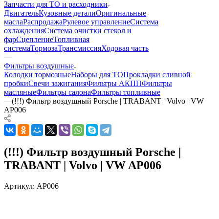
Запчасти для ТО и расходники
Двигатель
Кузовные детали
Оригинальные
масла
Распродажа
Рулевое управление
Система
охлаждения
Система очистки стекол и
фар
Сцепление
Топливная
система
Тормоза
Трансмиссия
Ходовая часть
—
Фильтры воздушные
Колодки тормозные
Наборы для ТО
Прокладки сливной
пробки
Свечи зажигания
Фильтры АКПП
Фильтры
масляные
Фильтры салона
Фильтры топливные
—
(!!!) Фильтр воздушный Porsche | TRABANT | Volvo | VW
AP006
(!!!) Фильтр воздушный Porsche |
TRABANT | Volvo | VW AP006
Артикул:
AP006