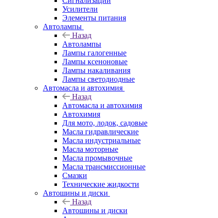
Сигнализации
Усилители
Элементы питания
Автолампы
Назад
Автолампы
Лампы галогенные
Лампы ксеноновые
Лампы накаливания
Лампы светодиодные
Автомасла и автохимия
Назад
Автомасла и автохимия
Автохимия
Для мото, лодок, садовые
Масла гидравлические
Масла индустриальные
Масла моторные
Масла промывочные
Масла трансмиссионные
Смазки
Технические жидкости
Автошины и диски
Назад
Автошины и диски