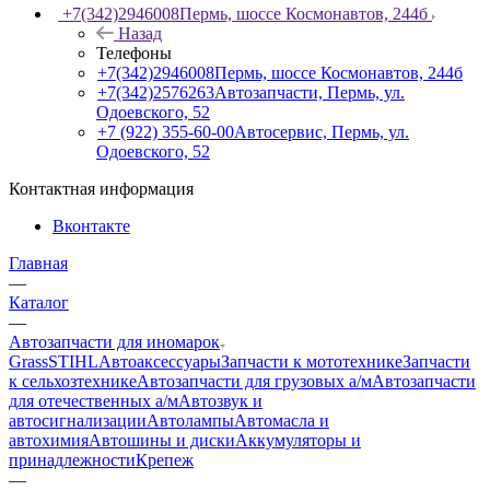
+7(342)2946008
Пермь, шоссе Космонавтов, 244б
Назад
Телефоны
+7(342)2946008
Пермь, шоссе Космонавтов, 244б
+7(342)2576263
Автозапчасти, Пермь, ул.
Одоевского, 52
+7 (922) 355-60-00
Автосервис, Пермь, ул.
Одоевского, 52
Контактная информация
Вконтакте
Главная
—
Каталог
—
Автозапчасти для иномарок
Grass
STIHL
Автоаксессуары
Запчасти к мототехнике
Запчасти
к сельхозтехнике
Автозапчасти для грузовых а/м
Автозапчасти
для отечественных а/м
Автозвук и
автосигнализации
Автолампы
Автомасла и
автохимия
Автошины и диски
Аккумуляторы и
принадлежности
Крепеж
—