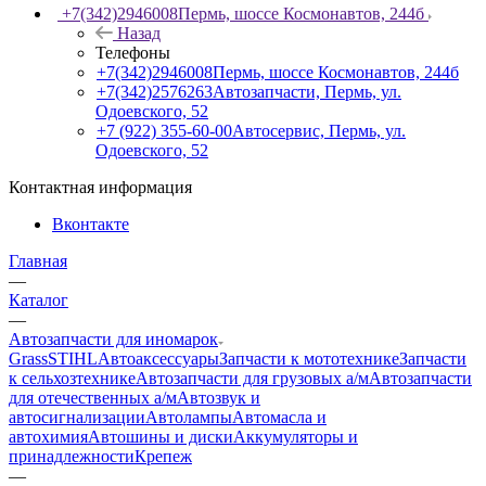
+7(342)2946008
Пермь, шоссе Космонавтов, 244б
Назад
Телефоны
+7(342)2946008
Пермь, шоссе Космонавтов, 244б
+7(342)2576263
Автозапчасти, Пермь, ул.
Одоевского, 52
+7 (922) 355-60-00
Автосервис, Пермь, ул.
Одоевского, 52
Контактная информация
Вконтакте
Главная
—
Каталог
—
Автозапчасти для иномарок
Grass
STIHL
Автоаксессуары
Запчасти к мототехнике
Запчасти
к сельхозтехнике
Автозапчасти для грузовых а/м
Автозапчасти
для отечественных а/м
Автозвук и
автосигнализации
Автолампы
Автомасла и
автохимия
Автошины и диски
Аккумуляторы и
принадлежности
Крепеж
—