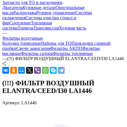
Запчасти для ТО и расходники
Двигатель
Кузовные детали
Оригинальные
масла
Распродажа
Рулевое управление
Система
охлаждения
Система очистки стекол и
фар
Сцепление
Топливная
система
Тормоза
Трансмиссия
Ходовая часть
—
Фильтры воздушные
Колодки тормозные
Наборы для ТО
Прокладки сливной
пробки
Свечи зажигания
Фильтры АКПП
Фильтры
масляные
Фильтры салона
Фильтры топливные
—
(!!!) ФИЛЬТР ВОЗДУШНЫЙ ELANTRA/CEED/I30 LA1446
(!!!) ФИЛЬТР ВОЗДУШНЫЙ
ELANTRA/CEED/I30 LA1446
Артикул:
LA1446