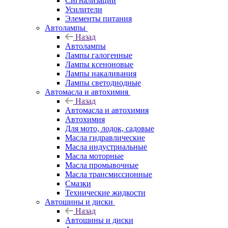
Сигнализации
Усилители
Элементы питания
Автолампы
Назад
Автолампы
Лампы галогенные
Лампы ксеноновые
Лампы накаливания
Лампы светодиодные
Автомасла и автохимия
Назад
Автомасла и автохимия
Автохимия
Для мото, лодок, садовые
Масла гидравлические
Масла индустриальные
Масла моторные
Масла промывочные
Масла трансмиссионные
Смазки
Технические жидкости
Автошины и диски
Назад
Автошины и диски