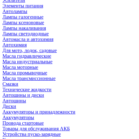
Усилители
Элементы питания
Автолампы
Лампы галогенные
Лампы ксеноновые
Лампы накаливания
Лампы светодиодные
Автомасла и автохимия
Автохимия
Для мото, лодок, садовые
Масла гидравлические
Масла индустриальные
Масла моторные
Масла промывочные
Масла трансмиссионные
Смазки
Технические жидкости
Автошины и диски
Автошины
Диски
Аккумуляторы и принадлежности
Аккумуляторы
Провода стартовые
Товары для обслуживания АКБ
Устройства пуско-зарядные