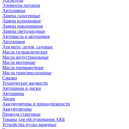
Усилители
Элементы питания
Автолампы
Лампы галогенные
Лампы ксеноновые
Лампы накаливания
Лампы светодиодные
Автомасла и автохимия
Автохимия
Для мото, лодок, садовые
Масла гидравлические
Масла индустриальные
Масла моторные
Масла промывочные
Масла трансмиссионные
Смазки
Технические жидкости
Автошины и диски
Автошины
Диски
Аккумуляторы и принадлежности
Аккумуляторы
Провода стартовые
Товары для обслуживания АКБ
Устройства пуско-зарядные