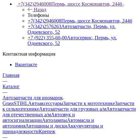
+7(342)2946008
Пермь, шоссе Космонавтов, 244б
Назад
Телефоны
+7(342)2946008
Пермь, шоссе Космонавтов, 244б
+7(342)2576263
Автозапчасти, Пермь, ул.
Одоевского, 52
+7 (922) 355-60-00
Автосервис, Пермь, ул.
Одоевского, 52
Контактная информация
Вконтакте
Главная
—
Каталог
—
Автозапчасти для иномарок
Grass
STIHL
Автоаксессуары
Запчасти к мототехнике
Запчасти
к сельхозтехнике
Автозапчасти для грузовых а/м
Автозапчасти
для отечественных а/м
Автозвук и
автосигнализации
Автолампы
Автомасла и
автохимия
Автошины и диски
Аккумуляторы и
принадлежности
Крепеж
—