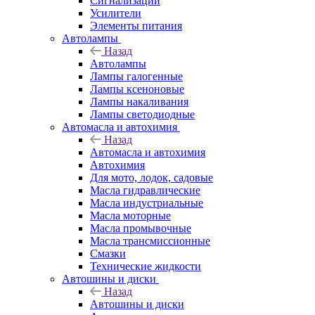
Сигнализации
Усилители
Элементы питания
Автолампы
Назад
Автолампы
Лампы галогенные
Лампы ксеноновые
Лампы накаливания
Лампы светодиодные
Автомасла и автохимия
Назад
Автомасла и автохимия
Автохимия
Для мото, лодок, садовые
Масла гидравлические
Масла индустриальные
Масла моторные
Масла промывочные
Масла трансмиссионные
Смазки
Технические жидкости
Автошины и диски
Назад
Автошины и диски