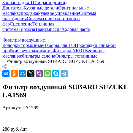
Запчасти для ТО и расходники
Двигатель
Кузовные детали
Оригинальные
масла
Распродажа
Рулевое управление
Система
охлаждения
Система очистки стекол и
фар
Сцепление
Топливная
система
Тормоза
Трансмиссия
Ходовая часть
—
Фильтры воздушные
Колодки тормозные
Наборы для ТО
Прокладки сливной
пробки
Свечи зажигания
Фильтры АКПП
Фильтры
масляные
Фильтры салона
Фильтры топливные
—
Фильтр воздушный SUBARU SUZUKI LA1569
Фильтр воздушный SUBARU SUZUKI
LA1569
Артикул:
LA1569
288
руб.
/шт