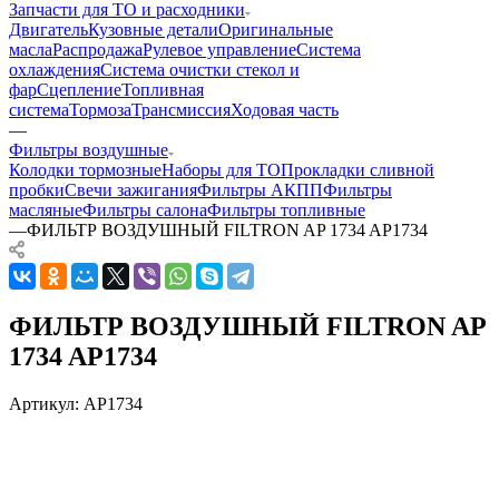
Запчасти для ТО и расходники
Двигатель
Кузовные детали
Оригинальные
масла
Распродажа
Рулевое управление
Система
охлаждения
Система очистки стекол и
фар
Сцепление
Топливная
система
Тормоза
Трансмиссия
Ходовая часть
—
Фильтры воздушные
Колодки тормозные
Наборы для ТО
Прокладки сливной
пробки
Свечи зажигания
Фильтры АКПП
Фильтры
масляные
Фильтры салона
Фильтры топливные
—
ФИЛЬТР ВОЗДУШНЫЙ FILTRON AP 1734 AP1734
ФИЛЬТР ВОЗДУШНЫЙ FILTRON AP
1734 AP1734
Артикул:
AP1734