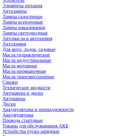
Усилители
Элементы питания
Автолампы
Лампы галогенные
Лампы ксеноновые
Лампы накаливания
Лампы светодиодные
Автомасла и автохимия
Автохимия
Для мото, лодок, садовые
Масла гидравлические
Масла индустриальные
Масла моторные
Масла промывочные
Масла трансмиссионные
Смазки
Технические жидкости
Автошины и диски
Автошины
Диски
Аккумуляторы и принадлежности
Аккумуляторы
Провода стартовые
Товары для обслуживания АКБ
Устройства пуско-зарядные