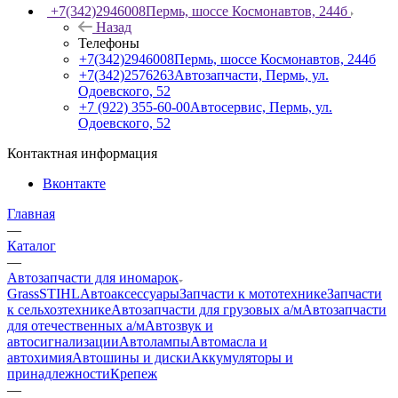
+7(342)2946008
Пермь, шоссе Космонавтов, 244б
Назад
Телефоны
+7(342)2946008
Пермь, шоссе Космонавтов, 244б
+7(342)2576263
Автозапчасти, Пермь, ул.
Одоевского, 52
+7 (922) 355-60-00
Автосервис, Пермь, ул.
Одоевского, 52
Контактная информация
Вконтакте
Главная
—
Каталог
—
Автозапчасти для иномарок
Grass
STIHL
Автоаксессуары
Запчасти к мототехнике
Запчасти
к сельхозтехнике
Автозапчасти для грузовых а/м
Автозапчасти
для отечественных а/м
Автозвук и
автосигнализации
Автолампы
Автомасла и
автохимия
Автошины и диски
Аккумуляторы и
принадлежности
Крепеж
—