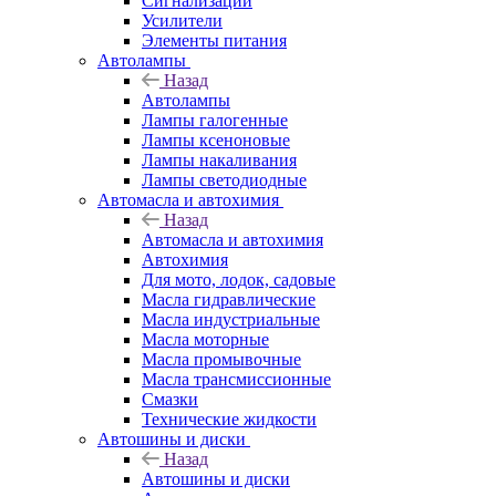
Сигнализации
Усилители
Элементы питания
Автолампы
Назад
Автолампы
Лампы галогенные
Лампы ксеноновые
Лампы накаливания
Лампы светодиодные
Автомасла и автохимия
Назад
Автомасла и автохимия
Автохимия
Для мото, лодок, садовые
Масла гидравлические
Масла индустриальные
Масла моторные
Масла промывочные
Масла трансмиссионные
Смазки
Технические жидкости
Автошины и диски
Назад
Автошины и диски