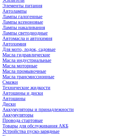
Усилители
Элементы питания
Автолампы
Лампы галогенные
Лампы ксеноновые
Лампы накаливания
Лампы светодиодные
Автомасла и автохимия
Автохимия
Для мото, лодок, садовые
Масла гидравлические
Масла индустриальные
Масла моторные
Масла промывочные
Масла трансмиссионные
Смазки
Технические жидкости
Автошины и диски
Автошины
Диски
Аккумуляторы и принадлежности
Аккумуляторы
Провода стартовые
Товары для обслуживания АКБ
Устройства пуско-зарядные