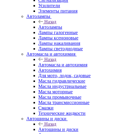
Сигнализации
Усилители
Элементы питания
Автолампы
Назад
Автолампы
Лампы галогенные
Лампы ксеноновые
Лампы накаливания
Лампы светодиодные
Автомасла и автохимия
Назад
Автомасла и автохимия
Автохимия
Для мото, лодок, садовые
Масла гидравлические
Масла индустриальные
Масла моторные
Масла промывочные
Масла трансмиссионные
Смазки
Технические жидкости
Автошины и диски
Назад
Автошины и диски