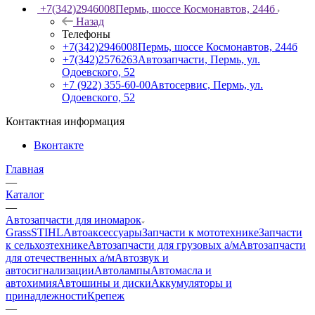
+7(342)2946008
Пермь, шоссе Космонавтов, 244б
Назад
Телефоны
+7(342)2946008
Пермь, шоссе Космонавтов, 244б
+7(342)2576263
Автозапчасти, Пермь, ул.
Одоевского, 52
+7 (922) 355-60-00
Автосервис, Пермь, ул.
Одоевского, 52
Контактная информация
Вконтакте
Главная
—
Каталог
—
Автозапчасти для иномарок
Grass
STIHL
Автоаксессуары
Запчасти к мототехнике
Запчасти
к сельхозтехнике
Автозапчасти для грузовых а/м
Автозапчасти
для отечественных а/м
Автозвук и
автосигнализации
Автолампы
Автомасла и
автохимия
Автошины и диски
Аккумуляторы и
принадлежности
Крепеж
—