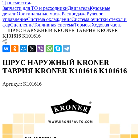
Трансмиссия
Запчасти для ТО и расходники
Двигатель
Кузовные
детали
Оригинальные масла
Распродажа
Рулевое
управление
Система охлаждения
Система очистки стекол и
фар
Сцепление
Топливная система
Тормоза
Ходовая часть
—
ШРУС НАРУЖНЫЙ KRONER ТАВРИЯ KRONER
K101616 K101616
ШРУС НАРУЖНЫЙ KRONER
ТАВРИЯ KRONER K101616 K101616
Артикул:
K101616