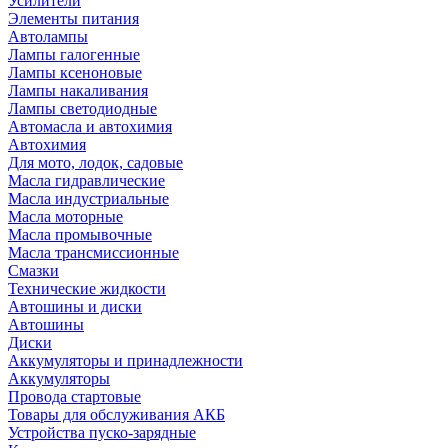
Усилители
Элементы питания
Автолампы
Лампы галогенные
Лампы ксеноновые
Лампы накаливания
Лампы светодиодные
Автомасла и автохимия
Автохимия
Для мото, лодок, садовые
Масла гидравлические
Масла индустриальные
Масла моторные
Масла промывочные
Масла трансмиссионные
Смазки
Технические жидкости
Автошины и диски
Автошины
Диски
Аккумуляторы и принадлежности
Аккумуляторы
Провода стартовые
Товары для обслуживания АКБ
Устройства пуско-зарядные