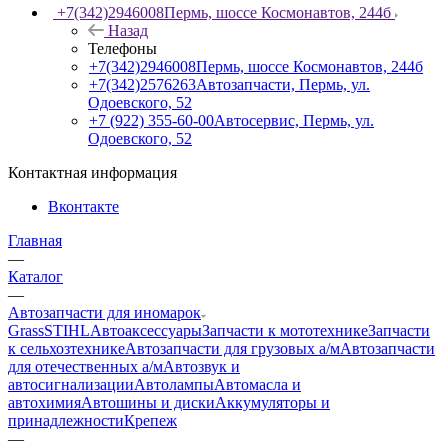
+7(342)2946008
Пермь, шоссе Космонавтов, 244б
Назад
Телефоны
+7(342)2946008
Пермь, шоссе Космонавтов, 244б
+7(342)2576263
Автозапчасти, Пермь, ул.
Одоевского, 52
+7 (922) 355-60-00
Автосервис, Пермь, ул.
Одоевского, 52
Контактная информация
Вконтакте
Главная
—
Каталог
—
Автозапчасти для иномарок
Grass
STIHL
Автоаксессуары
Запчасти к мототехнике
Запчасти
к сельхозтехнике
Автозапчасти для грузовых а/м
Автозапчасти
для отечественных а/м
Автозвук и
автосигнализации
Автолампы
Автомасла и
автохимия
Автошины и диски
Аккумуляторы и
принадлежности
Крепеж
—