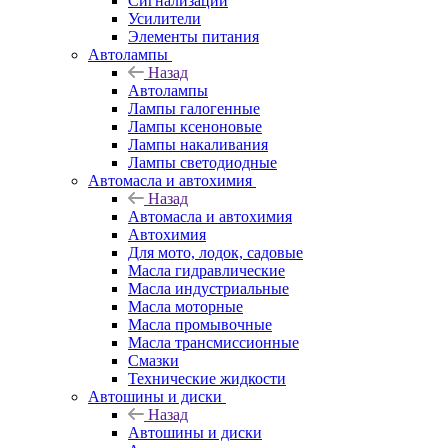
Сигнализации
Усилители
Элементы питания
Автолампы
Назад
Автолампы
Лампы галогенные
Лампы ксеноновые
Лампы накаливания
Лампы светодиодные
Автомасла и автохимия
Назад
Автомасла и автохимия
Автохимия
Для мото, лодок, садовые
Масла гидравлические
Масла индустриальные
Масла моторные
Масла промывочные
Масла трансмиссионные
Смазки
Технические жидкости
Автошины и диски
Назад
Автошины и диски