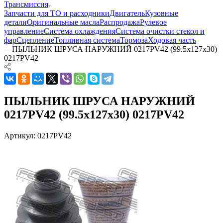
Трансмиссия
Запчасти для ТО и расходники
Двигатель
Кузовные
детали
Оригинальные масла
Распродажа
Рулевое
управление
Система охлаждения
Система очистки стекол и
фар
Сцепление
Топливная система
Тормоза
Ходовая часть
—
ПЫЛЬНИК ШРУСА НАРУЖНИЙ 0217PV42 (99.5x127x30)
0217PV42
ПЫЛЬНИК ШРУСА НАРУЖНИЙ
0217PV42 (99.5x127x30) 0217PV42
Артикул:
0217PV42