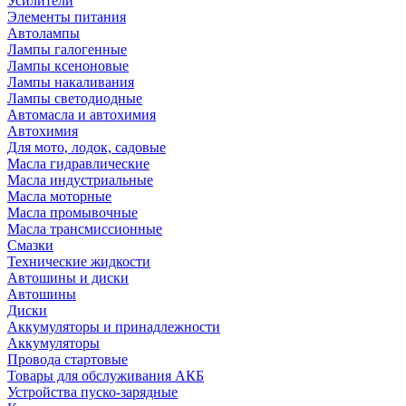
Усилители
Элементы питания
Автолампы
Лампы галогенные
Лампы ксеноновые
Лампы накаливания
Лампы светодиодные
Автомасла и автохимия
Автохимия
Для мото, лодок, садовые
Масла гидравлические
Масла индустриальные
Масла моторные
Масла промывочные
Масла трансмиссионные
Смазки
Технические жидкости
Автошины и диски
Автошины
Диски
Аккумуляторы и принадлежности
Аккумуляторы
Провода стартовые
Товары для обслуживания АКБ
Устройства пуско-зарядные