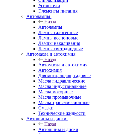
Сигнализации
Усилители
Элементы питания
Автолампы
Назад
Автолампы
Лампы галогенные
Лампы ксеноновые
Лампы накаливания
Лампы светодиодные
Автомасла и автохимия
Назад
Автомасла и автохимия
Автохимия
Для мото, лодок, садовые
Масла гидравлические
Масла индустриальные
Масла моторные
Масла промывочные
Масла трансмиссионные
Смазки
Технические жидкости
Автошины и диски
Назад
Автошины и диски