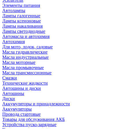
Усилители
Элементы питания
Автолампы
Лампы галогенные
Лампы ксеноновые
Лампы накаливания
Лампы светодиодные
Автомасла и автохимия
Автохимия
Для мото, лодок, садовые
Масла гидравлические
Масла индустриальные
Масла моторные
Масла промывочные
Масла трансмиссионные
Смазки
Технические жидкости
Автошины и диски
Автошины
Диски
Аккумуляторы и принадлежности
Аккумуляторы
Провода стартовые
Товары для обслуживания АКБ
Устройства пуско-зарядные