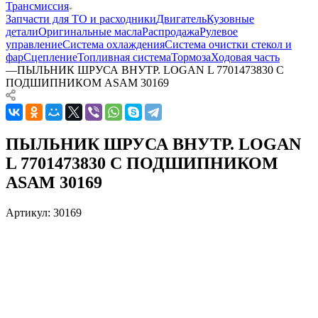
Трансмиссия
Запчасти для ТО и расходники
Двигатель
Кузовные
детали
Оригинальные масла
Распродажа
Рулевое
управление
Система охлаждения
Система очистки стекол и
фар
Сцепление
Топливная система
Тормоза
Ходовая часть
—
ПЫЛЬНИК ШРУСА ВНУТР. LOGAN L 7701473830 С
ПОДШИПНИКОМ ASAM 30169
ПЫЛЬНИК ШРУСА ВНУТР. LOGAN
L 7701473830 С ПОДШИПНИКОМ
ASAM 30169
Артикул:
30169