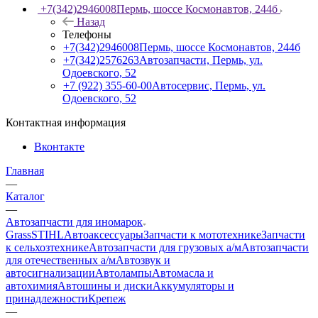
+7(342)2946008
Пермь, шоссе Космонавтов, 244б
Назад
Телефоны
+7(342)2946008
Пермь, шоссе Космонавтов, 244б
+7(342)2576263
Автозапчасти, Пермь, ул.
Одоевского, 52
+7 (922) 355-60-00
Автосервис, Пермь, ул.
Одоевского, 52
Контактная информация
Вконтакте
Главная
—
Каталог
—
Автозапчасти для иномарок
Grass
STIHL
Автоаксессуары
Запчасти к мототехнике
Запчасти
к сельхозтехнике
Автозапчасти для грузовых а/м
Автозапчасти
для отечественных а/м
Автозвук и
автосигнализации
Автолампы
Автомасла и
автохимия
Автошины и диски
Аккумуляторы и
принадлежности
Крепеж
—