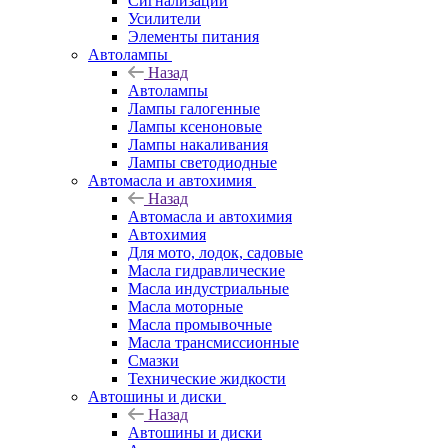
Сигнализации
Усилители
Элементы питания
Автолампы
Назад
Автолампы
Лампы галогенные
Лампы ксеноновые
Лампы накаливания
Лампы светодиодные
Автомасла и автохимия
Назад
Автомасла и автохимия
Автохимия
Для мото, лодок, садовые
Масла гидравлические
Масла индустриальные
Масла моторные
Масла промывочные
Масла трансмиссионные
Смазки
Технические жидкости
Автошины и диски
Назад
Автошины и диски