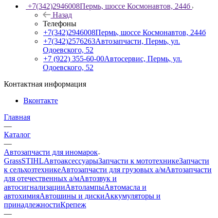
+7(342)2946008
Пермь, шоссе Космонавтов, 244б
Назад
Телефоны
+7(342)2946008
Пермь, шоссе Космонавтов, 244б
+7(342)2576263
Автозапчасти, Пермь, ул.
Одоевского, 52
+7 (922) 355-60-00
Автосервис, Пермь, ул.
Одоевского, 52
Контактная информация
Вконтакте
Главная
—
Каталог
—
Автозапчасти для иномарок
Grass
STIHL
Автоаксессуары
Запчасти к мототехнике
Запчасти
к сельхозтехнике
Автозапчасти для грузовых а/м
Автозапчасти
для отечественных а/м
Автозвук и
автосигнализации
Автолампы
Автомасла и
автохимия
Автошины и диски
Аккумуляторы и
принадлежности
Крепеж
—