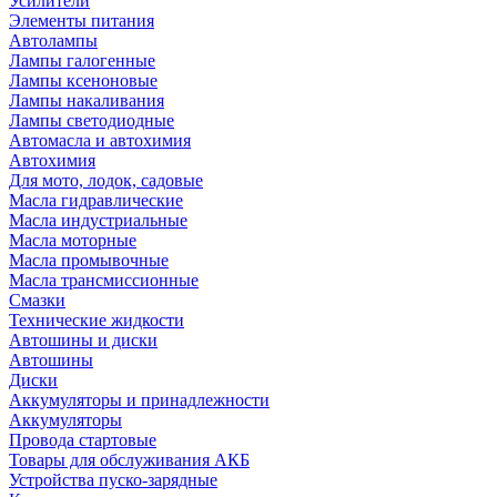
Усилители
Элементы питания
Автолампы
Лампы галогенные
Лампы ксеноновые
Лампы накаливания
Лампы светодиодные
Автомасла и автохимия
Автохимия
Для мото, лодок, садовые
Масла гидравлические
Масла индустриальные
Масла моторные
Масла промывочные
Масла трансмиссионные
Смазки
Технические жидкости
Автошины и диски
Автошины
Диски
Аккумуляторы и принадлежности
Аккумуляторы
Провода стартовые
Товары для обслуживания АКБ
Устройства пуско-зарядные