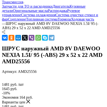
Трансмиссия
Запчасти для ТО и расходники
Двигатель
Кузовные
детали
Оригинальные масла
Распродажа
Рулевое
управление
Система охлаждения
Система очистки стекол и
фар
Сцепление
Топливная система
Тормоза
Ходовая часть
—
ШРУС наружный AMD 8V DAEWOO NEXIA 1.5I/ 95 (-
ABS) 29 x 52 x 22 AMD AMD25556
ШРУС наружный AMD 8V DAEWOO
NEXIA 1.5I/ 95 (-ABS) 29 x 52 x 22 AMD
AMD25556
Артикул:
AMD25556
1481
руб.
/шт
1645
руб.
-
10
%
Экономия
164
руб.
Варианты цен
1481
руб.
/шт