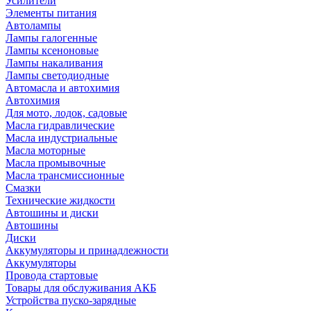
Усилители
Элементы питания
Автолампы
Лампы галогенные
Лампы ксеноновые
Лампы накаливания
Лампы светодиодные
Автомасла и автохимия
Автохимия
Для мото, лодок, садовые
Масла гидравлические
Масла индустриальные
Масла моторные
Масла промывочные
Масла трансмиссионные
Смазки
Технические жидкости
Автошины и диски
Автошины
Диски
Аккумуляторы и принадлежности
Аккумуляторы
Провода стартовые
Товары для обслуживания АКБ
Устройства пуско-зарядные