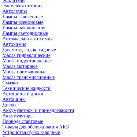
Усилители
Элементы питания
Автолампы
Лампы галогенные
Лампы ксеноновые
Лампы накаливания
Лампы светодиодные
Автомасла и автохимия
Автохимия
Для мото, лодок, садовые
Масла гидравлические
Масла индустриальные
Масла моторные
Масла промывочные
Масла трансмиссионные
Смазки
Технические жидкости
Автошины и диски
Автошины
Диски
Аккумуляторы и принадлежности
Аккумуляторы
Провода стартовые
Товары для обслуживания АКБ
Устройства пуско-зарядные