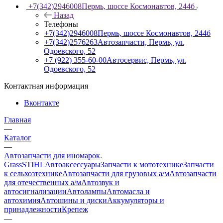
+7(342)2946008
Пермь, шоссе Космонавтов, 244б
Назад
Телефоны
+7(342)2946008
Пермь, шоссе Космонавтов, 244б
+7(342)2576263
Автозапчасти, Пермь, ул.
Одоевского, 52
+7 (922) 355-60-00
Автосервис, Пермь, ул.
Одоевского, 52
Контактная информация
Вконтакте
Главная
—
Каталог
—
Автозапчасти для иномарок
Grass
STIHL
Автоаксессуары
Запчасти к мототехнике
Запчасти
к сельхозтехнике
Автозапчасти для грузовых а/м
Автозапчасти
для отечественных а/м
Автозвук и
автосигнализации
Автолампы
Автомасла и
автохимия
Автошины и диски
Аккумуляторы и
принадлежности
Крепеж
—