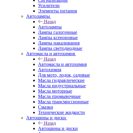
Сигнализации
Усилители
Элементы питания
Автолампы
Назад
Автолампы
Лампы галогенные
Лампы ксеноновые
Лампы накаливания
Лампы светодиодные
Автомасла и автохимия
Назад
Автомасла и автохимия
Автохимия
Для мото, лодок, садовые
Масла гидравлические
Масла индустриальные
Масла моторные
Масла промывочные
Масла трансмиссионные
Смазки
Технические жидкости
Автошины и диски
Назад
Автошины и диски