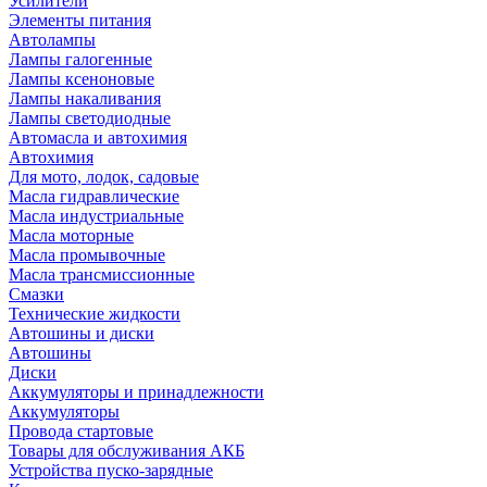
Усилители
Элементы питания
Автолампы
Лампы галогенные
Лампы ксеноновые
Лампы накаливания
Лампы светодиодные
Автомасла и автохимия
Автохимия
Для мото, лодок, садовые
Масла гидравлические
Масла индустриальные
Масла моторные
Масла промывочные
Масла трансмиссионные
Смазки
Технические жидкости
Автошины и диски
Автошины
Диски
Аккумуляторы и принадлежности
Аккумуляторы
Провода стартовые
Товары для обслуживания АКБ
Устройства пуско-зарядные