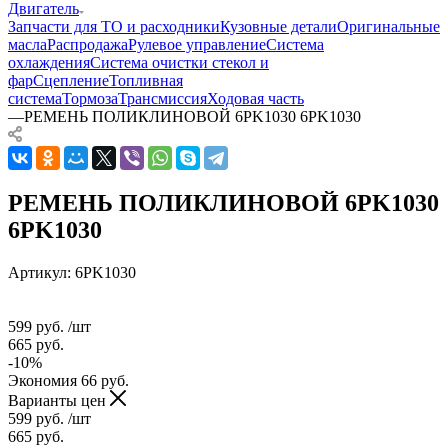
Двигатель
Запчасти для ТО и расходники
Кузовные детали
Оригинальные
масла
Распродажа
Рулевое управление
Система
охлаждения
Система очистки стекол и
фар
Сцепление
Топливная
система
Тормоза
Трансмиссия
Ходовая часть
—
РЕМЕНЬ ПОЛИКЛИНОВОЙ 6PK1030 6PK1030
РЕМЕНЬ ПОЛИКЛИНОВОЙ 6PK1030
6PK1030
Артикул:
6PK1030
599
руб.
/шт
665
руб.
-
10
%
Экономия
66
руб.
Варианты цен
599
руб.
/шт
665
руб.