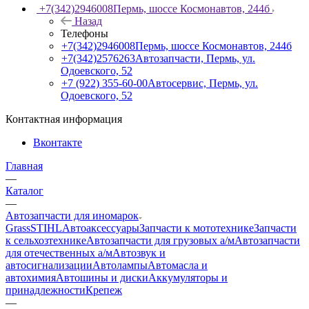
+7(342)2946008
Пермь, шоссе Космонавтов, 244б
Назад
Телефоны
+7(342)2946008
Пермь, шоссе Космонавтов, 244б
+7(342)2576263
Автозапчасти, Пермь, ул.
Одоевского, 52
+7 (922) 355-60-00
Автосервис, Пермь, ул.
Одоевского, 52
Контактная информация
Вконтакте
Главная
—
Каталог
—
Автозапчасти для иномарок
Grass
STIHL
Автоаксессуары
Запчасти к мототехнике
Запчасти
к сельхозтехнике
Автозапчасти для грузовых а/м
Автозапчасти
для отечественных а/м
Автозвук и
автосигнализации
Автолампы
Автомасла и
автохимия
Автошины и диски
Аккумуляторы и
принадлежности
Крепеж
—