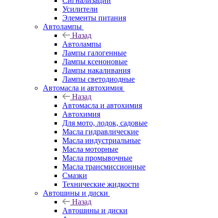
Сигнализации
Усилители
Элементы питания
Автолампы
Назад
Автолампы
Лампы галогенные
Лампы ксеноновые
Лампы накаливания
Лампы светодиодные
Автомасла и автохимия
Назад
Автомасла и автохимия
Автохимия
Для мото, лодок, садовые
Масла гидравлические
Масла индустриальные
Масла моторные
Масла промывочные
Масла трансмиссионные
Смазки
Технические жидкости
Автошины и диски
Назад
Автошины и диски