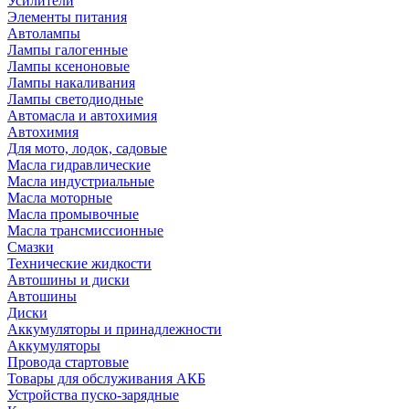
Усилители
Элементы питания
Автолампы
Лампы галогенные
Лампы ксеноновые
Лампы накаливания
Лампы светодиодные
Автомасла и автохимия
Автохимия
Для мото, лодок, садовые
Масла гидравлические
Масла индустриальные
Масла моторные
Масла промывочные
Масла трансмиссионные
Смазки
Технические жидкости
Автошины и диски
Автошины
Диски
Аккумуляторы и принадлежности
Аккумуляторы
Провода стартовые
Товары для обслуживания АКБ
Устройства пуско-зарядные