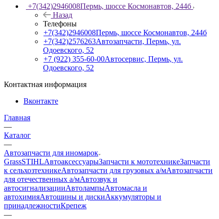
+7(342)2946008
Пермь, шоссе Космонавтов, 244б
Назад
Телефоны
+7(342)2946008
Пермь, шоссе Космонавтов, 244б
+7(342)2576263
Автозапчасти, Пермь, ул.
Одоевского, 52
+7 (922) 355-60-00
Автосервис, Пермь, ул.
Одоевского, 52
Контактная информация
Вконтакте
Главная
—
Каталог
—
Автозапчасти для иномарок
Grass
STIHL
Автоаксессуары
Запчасти к мототехнике
Запчасти
к сельхозтехнике
Автозапчасти для грузовых а/м
Автозапчасти
для отечественных а/м
Автозвук и
автосигнализации
Автолампы
Автомасла и
автохимия
Автошины и диски
Аккумуляторы и
принадлежности
Крепеж
—