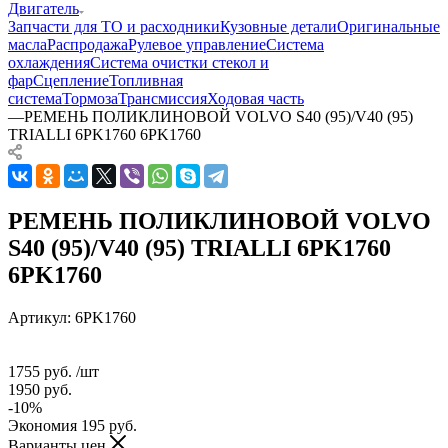
Двигатель
Запчасти для ТО и расходники
Кузовные детали
Оригинальные
масла
Распродажа
Рулевое управление
Система
охлаждения
Система очистки стекол и
фар
Сцепление
Топливная
система
Тормоза
Трансмиссия
Ходовая часть
—
РЕМЕНЬ ПОЛИКЛИНОВОЙ VOLVO S40 (95)/V40 (95)
TRIALLI 6PK1760 6PK1760
РЕМЕНЬ ПОЛИКЛИНОВОЙ VOLVO
S40 (95)/V40 (95) TRIALLI 6PK1760
6PK1760
Артикул:
6PK1760
1755
руб.
/шт
1950
руб.
-
10
%
Экономия
195
руб.
Варианты цен