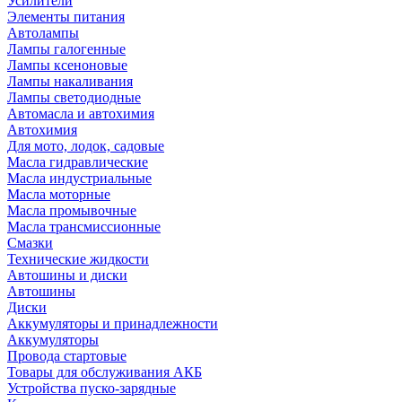
Усилители
Элементы питания
Автолампы
Лампы галогенные
Лампы ксеноновые
Лампы накаливания
Лампы светодиодные
Автомасла и автохимия
Автохимия
Для мото, лодок, садовые
Масла гидравлические
Масла индустриальные
Масла моторные
Масла промывочные
Масла трансмиссионные
Смазки
Технические жидкости
Автошины и диски
Автошины
Диски
Аккумуляторы и принадлежности
Аккумуляторы
Провода стартовые
Товары для обслуживания АКБ
Устройства пуско-зарядные