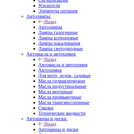
Сигнализации
Усилители
Элементы питания
Автолампы
Назад
Автолампы
Лампы галогенные
Лампы ксеноновые
Лампы накаливания
Лампы светодиодные
Автомасла и автохимия
Назад
Автомасла и автохимия
Автохимия
Для мото, лодок, садовые
Масла гидравлические
Масла индустриальные
Масла моторные
Масла промывочные
Масла трансмиссионные
Смазки
Технические жидкости
Автошины и диски
Назад
Автошины и диски