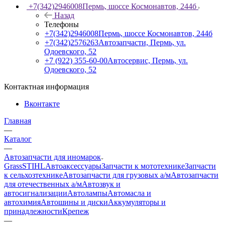
+7(342)2946008
Пермь, шоссе Космонавтов, 244б
Назад
Телефоны
+7(342)2946008
Пермь, шоссе Космонавтов, 244б
+7(342)2576263
Автозапчасти, Пермь, ул.
Одоевского, 52
+7 (922) 355-60-00
Автосервис, Пермь, ул.
Одоевского, 52
Контактная информация
Вконтакте
Главная
—
Каталог
—
Автозапчасти для иномарок
Grass
STIHL
Автоаксессуары
Запчасти к мототехнике
Запчасти
к сельхозтехнике
Автозапчасти для грузовых а/м
Автозапчасти
для отечественных а/м
Автозвук и
автосигнализации
Автолампы
Автомасла и
автохимия
Автошины и диски
Аккумуляторы и
принадлежности
Крепеж
—