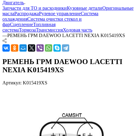
Двигатель
Запчасти для ТО и расходники
Кузовные детали
Оригинальные
масла
Распродажа
Рулевое управление
Система
охлаждения
Система очистки стекол и
фар
Сцепление
Топливная
система
Тормоза
Трансмиссия
Ходовая часть
—
РЕМЕНЬ ГРМ DAEWOO LACETTI NEXIA K015419XS
РЕМЕНЬ ГРМ DAEWOO LACETTI
NEXIA K015419XS
Артикул:
K015419XS