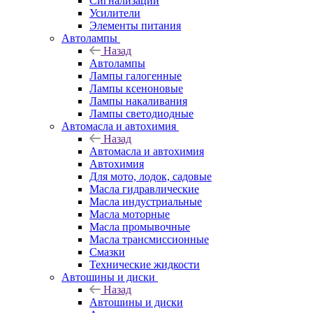
Сигнализации
Усилители
Элементы питания
Автолампы
Назад
Автолампы
Лампы галогенные
Лампы ксеноновые
Лампы накаливания
Лампы светодиодные
Автомасла и автохимия
Назад
Автомасла и автохимия
Автохимия
Для мото, лодок, садовые
Масла гидравлические
Масла индустриальные
Масла моторные
Масла промывочные
Масла трансмиссионные
Смазки
Технические жидкости
Автошины и диски
Назад
Автошины и диски