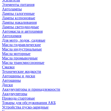
Усилители
Элементы питания
Автолампы
Лампы галогенные
Лампы ксеноновые
Лампы накаливания
Лампы светодиодные
Автомасла и автохимия
Автохимия
Для мото, лодок, садовые
Масла гидравлические
Масла индустриальные
Масла моторные
Масла промывочные
Масла трансмиссионные
Смазки
Технические жидкости
Автошины и диски
Автошины
Диски
Аккумуляторы и принадлежности
Аккумуляторы
Провода стартовые
Товары для обслуживания АКБ
Устройства пуско-зарядные