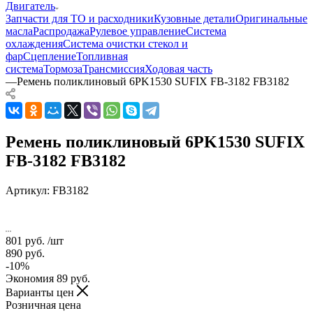
Двигатель
Запчасти для ТО и расходники
Кузовные детали
Оригинальные
масла
Распродажа
Рулевое управление
Система
охлаждения
Система очистки стекол и
фар
Сцепление
Топливная
система
Тормоза
Трансмиссия
Ходовая часть
—
Ремень поликлиновый 6PK1530 SUFIX FB-3182 FB3182
Ремень поликлиновый 6PK1530 SUFIX
FB-3182 FB3182
Артикул:
FB3182
801
руб.
/шт
890
руб.
-
10
%
Экономия
89
руб.
Варианты цен
Розничная цена