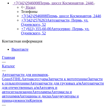
+7(342)2946008
Пермь, шоссе Космонавтов, 244б
Назад
Телефоны
+7(342)2946008
Пермь, шоссе Космонавтов, 244б
+7(342)2576263
Автозапчасти, Пермь, ул.
Одоевского, 52
+7 (922) 355-60-00
Автосервис, Пермь, ул.
Одоевского, 52
Контактная информация
Вконтакте
Главная
—
Каталог
—
Автозапчасти для иномарок
Grass
STIHL
Автоаксессуары
Запчасти к мототехнике
Запчасти
к сельхозтехнике
Автозапчасти для грузовых а/м
Автозапчасти
для отечественных а/м
Автозвук и
автосигнализации
Автолампы
Автомасла и
автохимия
Автошины и диски
Аккумуляторы и
принадлежности
Крепеж
—