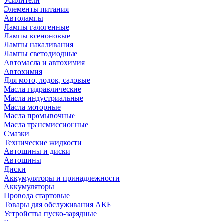
Усилители
Элементы питания
Автолампы
Лампы галогенные
Лампы ксеноновые
Лампы накаливания
Лампы светодиодные
Автомасла и автохимия
Автохимия
Для мото, лодок, садовые
Масла гидравлические
Масла индустриальные
Масла моторные
Масла промывочные
Масла трансмиссионные
Смазки
Технические жидкости
Автошины и диски
Автошины
Диски
Аккумуляторы и принадлежности
Аккумуляторы
Провода стартовые
Товары для обслуживания АКБ
Устройства пуско-зарядные