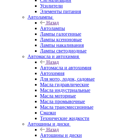
Сигнализации
Усилители
Элементы питания
Автолампы
Назад
Автолампы
Лампы галогенные
Лампы ксеноновые
Лампы накаливания
Лампы светодиодные
Автомасла и автохимия
Назад
Автомасла и автохимия
Автохимия
Для мото, лодок, садовые
Масла гидравлические
Масла индустриальные
Масла моторные
Масла промывочные
Масла трансмиссионные
Смазки
Технические жидкости
Автошины и диски
Назад
Автошины и диски