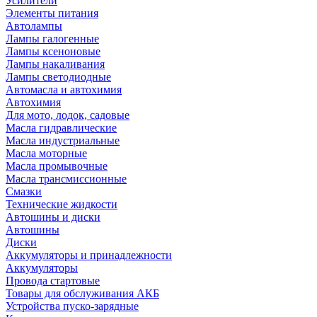
Усилители
Элементы питания
Автолампы
Лампы галогенные
Лампы ксеноновые
Лампы накаливания
Лампы светодиодные
Автомасла и автохимия
Автохимия
Для мото, лодок, садовые
Масла гидравлические
Масла индустриальные
Масла моторные
Масла промывочные
Масла трансмиссионные
Смазки
Технические жидкости
Автошины и диски
Автошины
Диски
Аккумуляторы и принадлежности
Аккумуляторы
Провода стартовые
Товары для обслуживания АКБ
Устройства пуско-зарядные