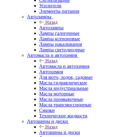
Сигнализации
Усилители
Элементы питания
Автолампы
Назад
Автолампы
Лампы галогенные
Лампы ксеноновые
Лампы накаливания
Лампы светодиодные
Автомасла и автохимия
Назад
Автомасла и автохимия
Автохимия
Для мото, лодок, садовые
Масла гидравлические
Масла индустриальные
Масла моторные
Масла промывочные
Масла трансмиссионные
Смазки
Технические жидкости
Автошины и диски
Назад
Автошины и диски