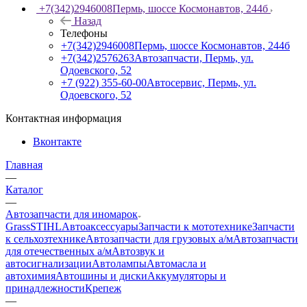
+7(342)2946008
Пермь, шоссе Космонавтов, 244б
Назад
Телефоны
+7(342)2946008
Пермь, шоссе Космонавтов, 244б
+7(342)2576263
Автозапчасти, Пермь, ул.
Одоевского, 52
+7 (922) 355-60-00
Автосервис, Пермь, ул.
Одоевского, 52
Контактная информация
Вконтакте
Главная
—
Каталог
—
Автозапчасти для иномарок
Grass
STIHL
Автоаксессуары
Запчасти к мототехнике
Запчасти
к сельхозтехнике
Автозапчасти для грузовых а/м
Автозапчасти
для отечественных а/м
Автозвук и
автосигнализации
Автолампы
Автомасла и
автохимия
Автошины и диски
Аккумуляторы и
принадлежности
Крепеж
—