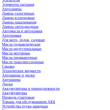
Усилители
Элементы питания
Автолампы
Лампы галогенные
Лампы ксеноновые
Лампы накаливания
Лампы светодиодные
Автомасла и автохимия
Автохимия
Для мото, лодок, садовые
Масла гидравлические
Масла индустриальные
Масла моторные
Масла промывочные
Масла трансмиссионные
Смазки
Технические жидкости
Автошины и диски
Автошины
Диски
Аккумуляторы и принадлежности
Аккумуляторы
Провода стартовые
Товары для обслуживания АКБ
Устройства пуско-зарядные