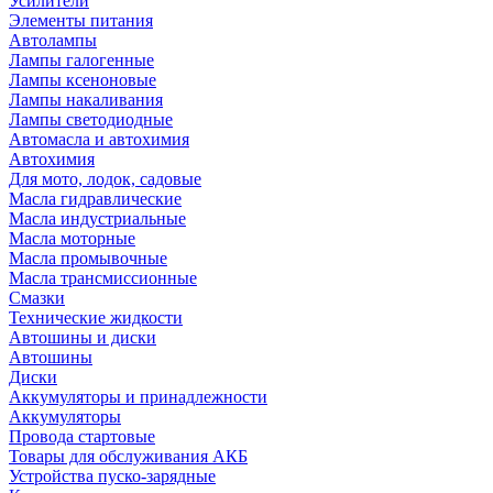
Усилители
Элементы питания
Автолампы
Лампы галогенные
Лампы ксеноновые
Лампы накаливания
Лампы светодиодные
Автомасла и автохимия
Автохимия
Для мото, лодок, садовые
Масла гидравлические
Масла индустриальные
Масла моторные
Масла промывочные
Масла трансмиссионные
Смазки
Технические жидкости
Автошины и диски
Автошины
Диски
Аккумуляторы и принадлежности
Аккумуляторы
Провода стартовые
Товары для обслуживания АКБ
Устройства пуско-зарядные