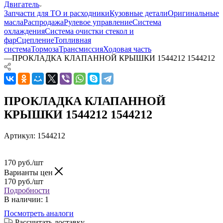
Двигатель
Запчасти для ТО и расходники
Кузовные детали
Оригинальные
масла
Распродажа
Рулевое управление
Система
охлаждения
Система очистки стекол и
фар
Сцепление
Топливная
система
Тормоза
Трансмиссия
Ходовая часть
—
ПРОКЛАДКА КЛАПАННОЙ КРЫШКИ 1544212 1544212
ПРОКЛАДКА КЛАПАННОЙ
КРЫШКИ 1544212 1544212
Артикул:
1544212
170
руб.
/шт
Варианты цен
170
руб.
/шт
Подробности
В наличии
: 1
Посмотреть аналоги
Рассчитать доставку