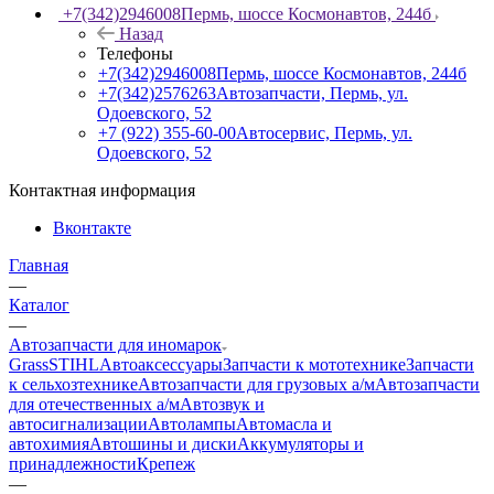
+7(342)2946008
Пермь, шоссе Космонавтов, 244б
Назад
Телефоны
+7(342)2946008
Пермь, шоссе Космонавтов, 244б
+7(342)2576263
Автозапчасти, Пермь, ул.
Одоевского, 52
+7 (922) 355-60-00
Автосервис, Пермь, ул.
Одоевского, 52
Контактная информация
Вконтакте
Главная
—
Каталог
—
Автозапчасти для иномарок
Grass
STIHL
Автоаксессуары
Запчасти к мототехнике
Запчасти
к сельхозтехнике
Автозапчасти для грузовых а/м
Автозапчасти
для отечественных а/м
Автозвук и
автосигнализации
Автолампы
Автомасла и
автохимия
Автошины и диски
Аккумуляторы и
принадлежности
Крепеж
—