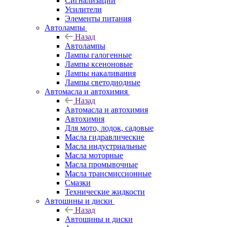
Сигнализации
Усилители
Элементы питания
Автолампы
Назад
Автолампы
Лампы галогенные
Лампы ксеноновые
Лампы накаливания
Лампы светодиодные
Автомасла и автохимия
Назад
Автомасла и автохимия
Автохимия
Для мото, лодок, садовые
Масла гидравлические
Масла индустриальные
Масла моторные
Масла промывочные
Масла трансмиссионные
Смазки
Технические жидкости
Автошины и диски
Назад
Автошины и диски