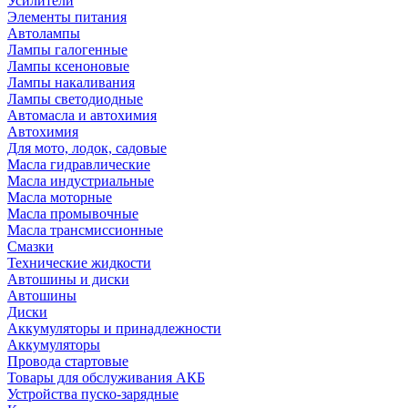
Усилители
Элементы питания
Автолампы
Лампы галогенные
Лампы ксеноновые
Лампы накаливания
Лампы светодиодные
Автомасла и автохимия
Автохимия
Для мото, лодок, садовые
Масла гидравлические
Масла индустриальные
Масла моторные
Масла промывочные
Масла трансмиссионные
Смазки
Технические жидкости
Автошины и диски
Автошины
Диски
Аккумуляторы и принадлежности
Аккумуляторы
Провода стартовые
Товары для обслуживания АКБ
Устройства пуско-зарядные