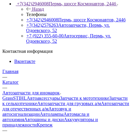
+7(342)2946008
Пермь, шоссе Космонавтов, 244б
Назад
Телефоны
+7(342)2946008
Пермь, шоссе Космонавтов, 244б
+7(342)2576263
Автозапчасти, Пермь, ул.
Одоевского, 52
+7 (922) 355-60-00
Автосервис, Пермь, ул.
Одоевского, 52
Контактная информация
Вконтакте
Главная
—
Каталог
—
Автозапчасти для иномарок
Grass
STIHL
Автоаксессуары
Запчасти к мототехнике
Запчасти
к сельхозтехнике
Автозапчасти для грузовых а/м
Автозапчасти
для отечественных а/м
Автозвук и
автосигнализации
Автолампы
Автомасла и
автохимия
Автошины и диски
Аккумуляторы и
принадлежности
Крепеж
—