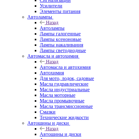
Сигнализации
Усилители
Элементы питания
Автолампы
Назад
Автолампы
Лампы галогенные
Лампы ксеноновые
Лампы накаливания
Лампы светодиодные
Автомасла и автохимия
Назад
Автомасла и автохимия
Автохимия
Для мото, лодок, садовые
Масла гидравлические
Масла индустриальные
Масла моторные
Масла промывочные
Масла трансмиссионные
Смазки
Технические жидкости
Автошины и диски
Назад
Автошины и диски