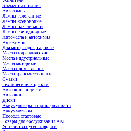
Усилители
Элементы питания
Автолампы
Лампы галогенные
Лампы ксеноновые
Лампы накаливания
Лампы светодиодные
Автомасла и автохимия
Автохимия
Для мото, лодок, садовые
Масла гидравлические
Масла индустриальные
Масла моторные
Масла промывочные
Масла трансмиссионные
Смазки
Технические жидкости
Автошины и диски
Автошины
Диски
Аккумуляторы и принадлежности
Аккумуляторы
Провода стартовые
Товары для обслуживания АКБ
Устройства пуско-зарядные