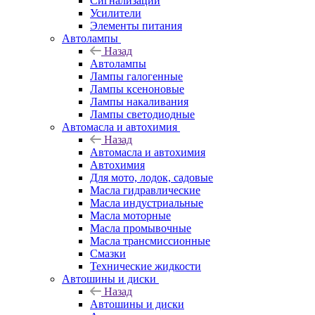
Сигнализации
Усилители
Элементы питания
Автолампы
Назад
Автолампы
Лампы галогенные
Лампы ксеноновые
Лампы накаливания
Лампы светодиодные
Автомасла и автохимия
Назад
Автомасла и автохимия
Автохимия
Для мото, лодок, садовые
Масла гидравлические
Масла индустриальные
Масла моторные
Масла промывочные
Масла трансмиссионные
Смазки
Технические жидкости
Автошины и диски
Назад
Автошины и диски