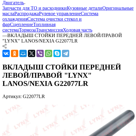
Двигатель
Запчасти для ТО и расходники
Кузовные детали
Оригинальные
масла
Распродажа
Рулевое управление
Система
охлаждения
Система очистки стекол и
фар
Сцепление
Топливная
система
Тормоза
Трансмиссия
Ходовая часть
—
ВКЛАДЫШ СТОЙКИ ПЕРЕДНЕЙ ЛЕВОЙ/ПРАВОЙ
"LYNX" LANOS/NEXIA G22077LR
ВКЛАДЫШ СТОЙКИ ПЕРЕДНЕЙ
ЛЕВОЙ/ПРАВОЙ "LYNX"
LANOS/NEXIA G22077LR
Артикул:
G22077LR