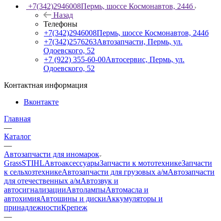
+7(342)2946008
Пермь, шоссе Космонавтов, 244б
Назад
Телефоны
+7(342)2946008
Пермь, шоссе Космонавтов, 244б
+7(342)2576263
Автозапчасти, Пермь, ул.
Одоевского, 52
+7 (922) 355-60-00
Автосервис, Пермь, ул.
Одоевского, 52
Контактная информация
Вконтакте
Главная
—
Каталог
—
Автозапчасти для иномарок
Grass
STIHL
Автоаксессуары
Запчасти к мототехнике
Запчасти
к сельхозтехнике
Автозапчасти для грузовых а/м
Автозапчасти
для отечественных а/м
Автозвук и
автосигнализации
Автолампы
Автомасла и
автохимия
Автошины и диски
Аккумуляторы и
принадлежности
Крепеж
—