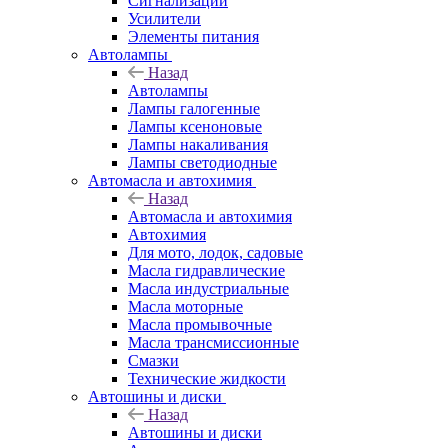
Сигнализации
Усилители
Элементы питания
Автолампы
Назад
Автолампы
Лампы галогенные
Лампы ксеноновые
Лампы накаливания
Лампы светодиодные
Автомасла и автохимия
Назад
Автомасла и автохимия
Автохимия
Для мото, лодок, садовые
Масла гидравлические
Масла индустриальные
Масла моторные
Масла промывочные
Масла трансмиссионные
Смазки
Технические жидкости
Автошины и диски
Назад
Автошины и диски