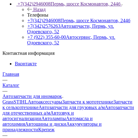
+7(342)2946008
Пермь, шоссе Космонавтов, 244б
Назад
Телефоны
+7(342)2946008
Пермь, шоссе Космонавтов, 244б
+7(342)2576263
Автозапчасти, Пермь, ул.
Одоевского, 52
+7 (922) 355-60-00
Автосервис, Пермь, ул.
Одоевского, 52
Контактная информация
Вконтакте
Главная
—
Каталог
—
Автозапчасти для иномарок
Grass
STIHL
Автоаксессуары
Запчасти к мототехнике
Запчасти
к сельхозтехнике
Автозапчасти для грузовых а/м
Автозапчасти
для отечественных а/м
Автозвук и
автосигнализации
Автолампы
Автомасла и
автохимия
Автошины и диски
Аккумуляторы и
принадлежности
Крепеж
—