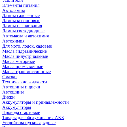
Усилители
Элементы питания
Автолампы
Лампы галогенные
Лампы ксеноновые
Лампы накаливания
Лампы светодиодные
Автомасла и автохимия
Автохимия
Для мото, лодок, садовые
Масла гидравлические
Масла индустриальные
Масла моторные
Масла промывочные
Масла трансмиссионные
Смазки
Технические жидкости
Автошины и диски
Автошины
Диски
Аккумуляторы и принадлежности
Аккумуляторы
Провода стартовые
Товары для обслуживания АКБ
Устройства пуско-зарядные