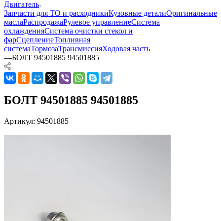
Двигатель
Запчасти для ТО и расходники
Кузовные детали
Оригинальные
масла
Распродажа
Рулевое управление
Система
охлаждения
Система очистки стекол и
фар
Сцепление
Топливная
система
Тормоза
Трансмиссия
Ходовая часть
—
БОЛТ 94501885 94501885
БОЛТ 94501885 94501885
Артикул:
94501885