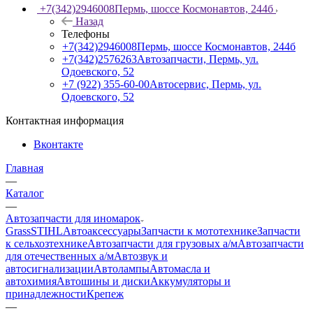
+7(342)2946008
Пермь, шоссе Космонавтов, 244б
Назад
Телефоны
+7(342)2946008
Пермь, шоссе Космонавтов, 244б
+7(342)2576263
Автозапчасти, Пермь, ул.
Одоевского, 52
+7 (922) 355-60-00
Автосервис, Пермь, ул.
Одоевского, 52
Контактная информация
Вконтакте
Главная
—
Каталог
—
Автозапчасти для иномарок
Grass
STIHL
Автоаксессуары
Запчасти к мототехнике
Запчасти
к сельхозтехнике
Автозапчасти для грузовых а/м
Автозапчасти
для отечественных а/м
Автозвук и
автосигнализации
Автолампы
Автомасла и
автохимия
Автошины и диски
Аккумуляторы и
принадлежности
Крепеж
—