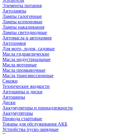
Усилители
Элементы питания
Автолампы
Лампы галогенные
Лампы ксеноновые
Лампы накаливания
Лампы светодиодные
Автомасла и автохимия
Автохимия
Для мото, лодок, садовые
Масла гидравлические
Масла индустриальные
Масла моторные
Масла промывочные
Масла трансмиссионные
Смазки
Технические жидкости
Автошины и диски
Автошины
Диски
Аккумуляторы и принадлежности
Аккумуляторы
Провода стартовые
Товары для обслуживания АКБ
Устройства пуско-зарядные