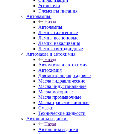
Сигнализации
Усилители
Элементы питания
Автолампы
Назад
Автолампы
Лампы галогенные
Лампы ксеноновые
Лампы накаливания
Лампы светодиодные
Автомасла и автохимия
Назад
Автомасла и автохимия
Автохимия
Для мото, лодок, садовые
Масла гидравлические
Масла индустриальные
Масла моторные
Масла промывочные
Масла трансмиссионные
Смазки
Технические жидкости
Автошины и диски
Назад
Автошины и диски