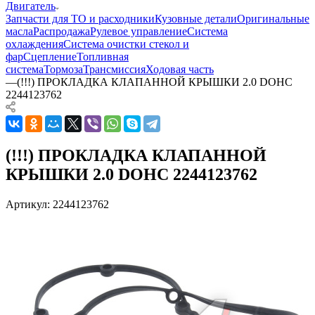
Двигатель
Запчасти для ТО и расходники
Кузовные детали
Оригинальные
масла
Распродажа
Рулевое управление
Система
охлаждения
Система очистки стекол и
фар
Сцепление
Топливная
система
Тормоза
Трансмиссия
Ходовая часть
—
(!!!) ПРОКЛАДКА КЛАПАННОЙ КРЫШКИ 2.0 DOHC
2244123762
(!!!) ПРОКЛАДКА КЛАПАННОЙ
КРЫШКИ 2.0 DOHC 2244123762
Артикул:
2244123762