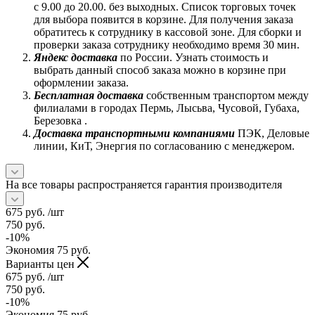
с 9.00 до 20.00. без выходных. Список торговых точек
для выбора появится в корзине. Для получения заказа
обратитесь к сотруднику в кассовой зоне. Для сборки и
проверки заказа сотруднику необходимо время 30 мин.
Яндекс доставка
по России. Узнать стоимость и
выбрать данный способ заказа можно в корзине при
оформлении заказа.
Бесплатная доставка
собственным транспортом между
филиалами в городах Пермь, Лысьва, Чусовой, Губаха,
Березовка .
Доставка транспортными компаниями
ПЭК, Деловые
линии, КиТ, Энергия по согласованию с менеджером.
На все товары распространяется гарантия производителя
675
руб.
/шт
750
руб.
-
10
%
Экономия
75
руб.
Варианты цен
675
руб.
/шт
750
руб.
-
10
%
Экономия
75
руб.