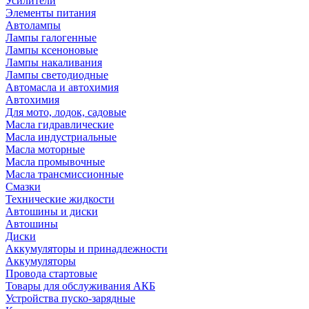
Усилители
Элементы питания
Автолампы
Лампы галогенные
Лампы ксеноновые
Лампы накаливания
Лампы светодиодные
Автомасла и автохимия
Автохимия
Для мото, лодок, садовые
Масла гидравлические
Масла индустриальные
Масла моторные
Масла промывочные
Масла трансмиссионные
Смазки
Технические жидкости
Автошины и диски
Автошины
Диски
Аккумуляторы и принадлежности
Аккумуляторы
Провода стартовые
Товары для обслуживания АКБ
Устройства пуско-зарядные