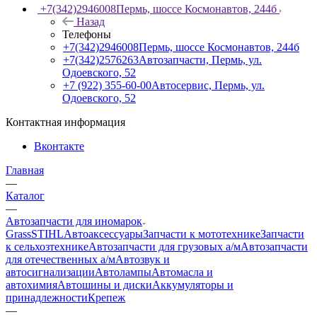
+7(342)2946008
Пермь, шоссе Космонавтов, 244б
Назад
Телефоны
+7(342)2946008
Пермь, шоссе Космонавтов, 244б
+7(342)2576263
Автозапчасти, Пермь, ул.
Одоевского, 52
+7 (922) 355-60-00
Автосервис, Пермь, ул.
Одоевского, 52
Контактная информация
Вконтакте
Главная
—
Каталог
—
Автозапчасти для иномарок
Grass
STIHL
Автоаксессуары
Запчасти к мототехнике
Запчасти
к сельхозтехнике
Автозапчасти для грузовых а/м
Автозапчасти
для отечественных а/м
Автозвук и
автосигнализации
Автолампы
Автомасла и
автохимия
Автошины и диски
Аккумуляторы и
принадлежности
Крепеж
—