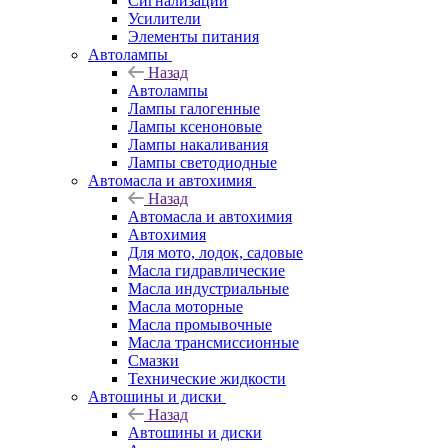
Сигнализации
Усилители
Элементы питания
Автолампы
Назад
Автолампы
Лампы галогенные
Лампы ксеноновые
Лампы накаливания
Лампы светодиодные
Автомасла и автохимия
Назад
Автомасла и автохимия
Автохимия
Для мото, лодок, садовые
Масла гидравлические
Масла индустриальные
Масла моторные
Масла промывочные
Масла трансмиссионные
Смазки
Технические жидкости
Автошины и диски
Назад
Автошины и диски