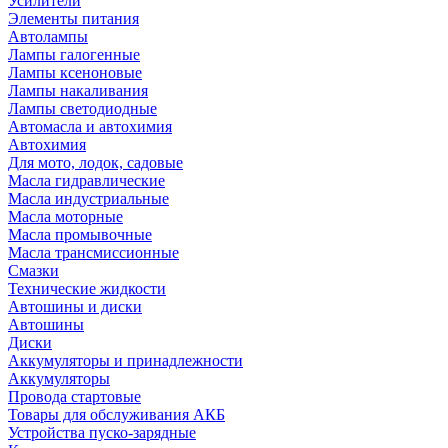
Усилители
Элементы питания
Автолампы
Лампы галогенные
Лампы ксеноновые
Лампы накаливания
Лампы светодиодные
Автомасла и автохимия
Автохимия
Для мото, лодок, садовые
Масла гидравлические
Масла индустриальные
Масла моторные
Масла промывочные
Масла трансмиссионные
Смазки
Технические жидкости
Автошины и диски
Автошины
Диски
Аккумуляторы и принадлежности
Аккумуляторы
Провода стартовые
Товары для обслуживания АКБ
Устройства пуско-зарядные