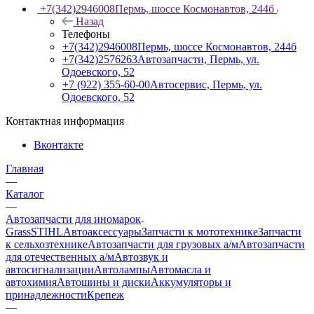
+7(342)2946008
Пермь, шоссе Космонавтов, 244б
Назад
Телефоны
+7(342)2946008
Пермь, шоссе Космонавтов, 244б
+7(342)2576263
Автозапчасти, Пермь, ул.
Одоевского, 52
+7 (922) 355-60-00
Автосервис, Пермь, ул.
Одоевского, 52
Контактная информация
Вконтакте
Главная
—
Каталог
—
Автозапчасти для иномарок
Grass
STIHL
Автоаксессуары
Запчасти к мототехнике
Запчасти
к сельхозтехнике
Автозапчасти для грузовых а/м
Автозапчасти
для отечественных а/м
Автозвук и
автосигнализации
Автолампы
Автомасла и
автохимия
Автошины и диски
Аккумуляторы и
принадлежности
Крепеж
—