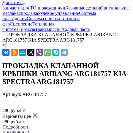
Двигатель
Запчасти для ТО и расходники
Кузовные детали
Оригинальные
масла
Распродажа
Рулевое управление
Система
охлаждения
Система очистки стекол и
фар
Сцепление
Топливная
система
Тормоза
Трансмиссия
Ходовая часть
—
ПРОКЛАДКА КЛАПАННОЙ КРЫШКИ ARIRANG
ARG181757 KIA SPECTRA ARG181757
ПРОКЛАДКА КЛАПАННОЙ
КРЫШКИ ARIRANG ARG181757 KIA
SPECTRA ARG181757
Артикул:
ARG181757
280
руб.
/шт
Варианты цен
280
руб.
/шт
Подробности
В наличии
: 2