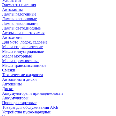
Усилители
Элементы питания
Автолампы
Лампы галогенные
Лампы ксеноновые
Лампы накаливания
Лампы светодиодные
Автомасла и автохимия
Автохимия
Для мото, лодок, садовые
Масла гидравлические
Масла индустриальные
Масла моторные
Масла промывочные
Масла трансмиссионные
Смазки
Технические жидкости
Автошины и диски
Автошины
Диски
Аккумуляторы и принадлежности
Аккумуляторы
Провода стартовые
Товары для обслуживания АКБ
Устройства пуско-зарядные