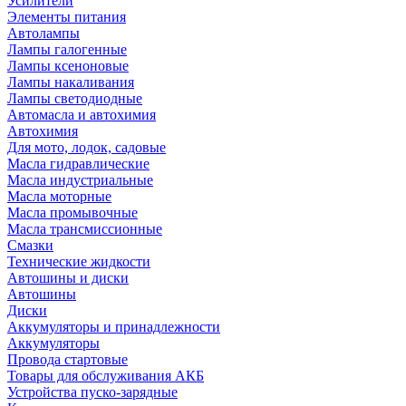
Усилители
Элементы питания
Автолампы
Лампы галогенные
Лампы ксеноновые
Лампы накаливания
Лампы светодиодные
Автомасла и автохимия
Автохимия
Для мото, лодок, садовые
Масла гидравлические
Масла индустриальные
Масла моторные
Масла промывочные
Масла трансмиссионные
Смазки
Технические жидкости
Автошины и диски
Автошины
Диски
Аккумуляторы и принадлежности
Аккумуляторы
Провода стартовые
Товары для обслуживания АКБ
Устройства пуско-зарядные