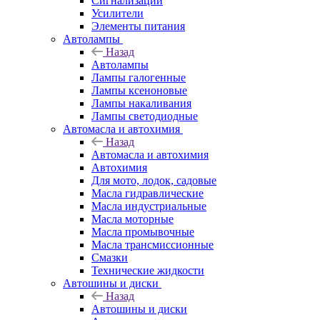
Сигнализации
Усилители
Элементы питания
Автолампы
Назад
Автолампы
Лампы галогенные
Лампы ксеноновые
Лампы накаливания
Лампы светодиодные
Автомасла и автохимия
Назад
Автомасла и автохимия
Автохимия
Для мото, лодок, садовые
Масла гидравлические
Масла индустриальные
Масла моторные
Масла промывочные
Масла трансмиссионные
Смазки
Технические жидкости
Автошины и диски
Назад
Автошины и диски