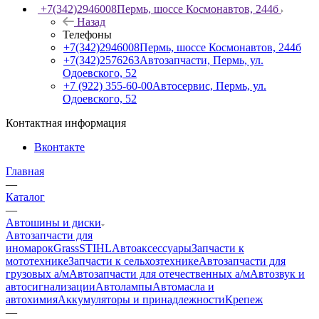
+7(342)2946008
Пермь, шоссе Космонавтов, 244б
Назад
Телефоны
+7(342)2946008
Пермь, шоссе Космонавтов, 244б
+7(342)2576263
Автозапчасти, Пермь, ул.
Одоевского, 52
+7 (922) 355-60-00
Автосервис, Пермь, ул.
Одоевского, 52
Контактная информация
Вконтакте
Главная
—
Каталог
—
Автошины и диски
Автозапчасти для
иномарок
Grass
STIHL
Автоаксессуары
Запчасти к
мототехнике
Запчасти к сельхозтехнике
Автозапчасти для
грузовых а/м
Автозапчасти для отечественных а/м
Автозвук и
автосигнализации
Автолампы
Автомасла и
автохимия
Аккумуляторы и принадлежности
Крепеж
—