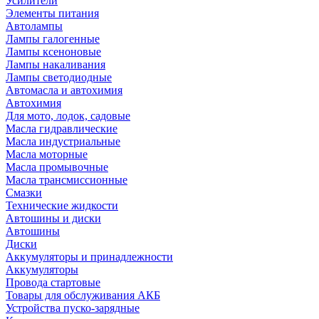
Усилители
Элементы питания
Автолампы
Лампы галогенные
Лампы ксеноновые
Лампы накаливания
Лампы светодиодные
Автомасла и автохимия
Автохимия
Для мото, лодок, садовые
Масла гидравлические
Масла индустриальные
Масла моторные
Масла промывочные
Масла трансмиссионные
Смазки
Технические жидкости
Автошины и диски
Автошины
Диски
Аккумуляторы и принадлежности
Аккумуляторы
Провода стартовые
Товары для обслуживания АКБ
Устройства пуско-зарядные