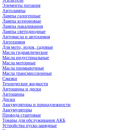
Усилители
Элементы питания
Автолампы
Лампы галогенные
Лампы ксеноновые
Лампы накаливания
Лампы светодиодные
Автомасла и автохимия
Автохимия
Для мото, лодок, садовые
Масла гидравлические
Масла индустриальные
Масла моторные
Масла промывочные
Масла трансмиссионные
Смазки
Технические жидкости
Автошины и диски
Автошины
Диски
Аккумуляторы и принадлежности
Аккумуляторы
Провода стартовые
Товары для обслуживания АКБ
Устройства пуско-зарядные