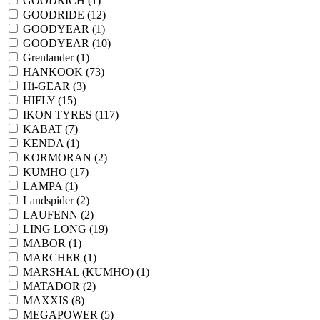
GOODRICH (
1
)
GOODRIDE (
12
)
GOODYEAR (
1
)
GOODYEAR (
10
)
Grenlander (
1
)
HANKOOK (
73
)
Hi-GEAR (
3
)
HIFLY (
15
)
IKON TYRES (
117
)
KABAT (
7
)
KENDA (
1
)
KORMORAN (
2
)
KUMHO (
17
)
LAMPA (
1
)
Landspider (
2
)
LAUFENN (
2
)
LING LONG (
19
)
MABOR (
1
)
MARCHER (
1
)
MARSHAL (KUMHO) (
1
)
MATADOR (
2
)
MAXXIS (
8
)
MEGAPOWER (
5
)