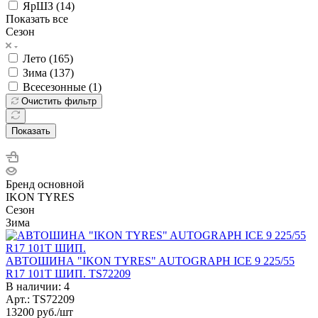
ЯрШЗ (
14
)
Показать все
Сезон
Лето (
165
)
Зима (
137
)
Всесезонные (
1
)
Очистить фильтр
Показать
Бренд основной
IKON TYRES
Сезон
Зима
АВТОШИНА "IKON TYRES" AUTOGRAPH ICE 9 225/55
R17 101T ШИП. TS72209
В наличии: 4
Арт.: TS72209
13200
руб.
/шт