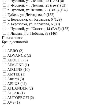
г. Чусовой, ул. Ленина, 25 (ГАЗ) (
6
)
г. Чусовой, ул. Ленина, 25 (груз) (
53
)
г. Чусовой, ул.Ленина, 25 (ВАЗ) (
194
)
Губаха, ул. Дегтярева, 9 (
132
)
с. Березовка, ул. Карасова, 6 (
129
)
с. Березовка, ул. Карасова, 6 (
39
)
г. Чусовой, ул. Юности, 14 (ВАЗ) (
133
)
г. Лысьва, пр. Победы, 3а (
146
)
Показать все
Бренд основной
ABRO (
2
)
ADVANCE (
2
)
AEOLUS (
3
)
AIM-ONE (
1
)
AIRLINE (
16
)
AMTEL (
1
)
Antares (
3
)
APLUS (
42
)
ATLANDER (
2
)
ATTAR (
1
)
AUTOPROFI (
2
)
AVS (
1
)