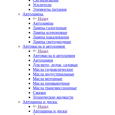
Сигнализации
Усилители
Элементы питания
Автолампы
Назад
Автолампы
Лампы галогенные
Лампы ксеноновые
Лампы накаливания
Лампы светодиодные
Автомасла и автохимия
Назад
Автомасла и автохимия
Автохимия
Для мото, лодок, садовые
Масла гидравлические
Масла индустриальные
Масла моторные
Масла промывочные
Масла трансмиссионные
Смазки
Технические жидкости
Автошины и диски
Назад
Автошины и диски