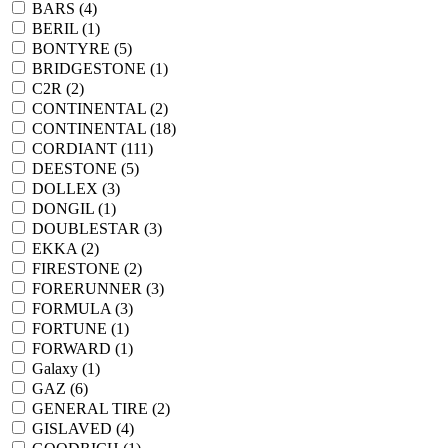
BARS (
4
)
BERIL (
1
)
BONTYRE (
5
)
BRIDGESTONE (
1
)
C2R (
2
)
CONTINENTAL (
2
)
CONTINENTAL (
18
)
CORDIANT (
111
)
DEESTONE (
5
)
DOLLEX (
3
)
DONGIL (
1
)
DOUBLESTAR (
3
)
EKKA (
2
)
FIRESTONE (
2
)
FORERUNNER (
3
)
FORMULA (
3
)
FORTUNE (
1
)
FORWARD (
1
)
Galaxy (
1
)
GAZ (
6
)
GENERAL TIRE (
2
)
GISLAVED (
4
)