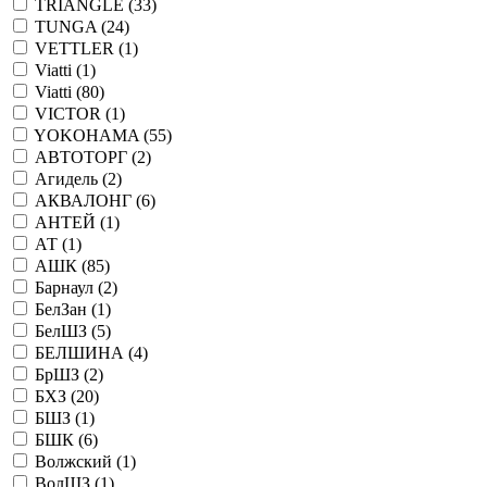
TRIANGLE (
33
)
TUNGA (
24
)
VETTLER (
1
)
Viatti (
1
)
Viatti (
80
)
VICTOR (
1
)
YOKOHAMA (
55
)
АВТОТОРГ (
2
)
Агидель (
2
)
АКВАЛОНГ (
6
)
АНТЕЙ (
1
)
АТ (
1
)
АШК (
85
)
Барнаул (
2
)
БелЗан (
1
)
БелШЗ (
5
)
БЕЛШИНА (
4
)
БрШЗ (
2
)
БХЗ (
20
)
БШЗ (
1
)
БШК (
6
)
Волжский (
1
)
ВолШЗ (
1
)