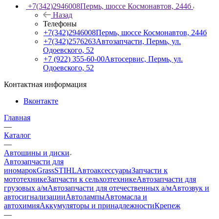
+7(342)2946008
Пермь, шоссе Космонавтов, 244б
Назад
Телефоны
+7(342)2946008
Пермь, шоссе Космонавтов, 244б
+7(342)2576263
Автозапчасти, Пермь, ул.
Одоевского, 52
+7 (922) 355-60-00
Автосервис, Пермь, ул.
Одоевского, 52
Контактная информация
Вконтакте
Главная
—
Каталог
—
Автошины и диски
Автозапчасти для
иномарок
Grass
STIHL
Автоаксессуары
Запчасти к
мототехнике
Запчасти к сельхозтехнике
Автозапчасти для
грузовых а/м
Автозапчасти для отечественных а/м
Автозвук и
автосигнализации
Автолампы
Автомасла и
автохимия
Аккумуляторы и принадлежности
Крепеж
—