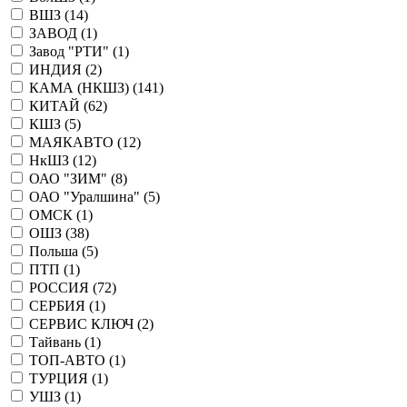
ВШЗ (
14
)
ЗАВОД (
1
)
Завод "РТИ" (
1
)
ИНДИЯ (
2
)
КАМА (НКШЗ) (
141
)
КИТАЙ (
62
)
КШЗ (
5
)
МАЯКАВТО (
12
)
НкШЗ (
12
)
ОАО "ЗИМ" (
8
)
ОАО "Уралшина" (
5
)
ОМСК (
1
)
ОШЗ (
38
)
Польша (
5
)
ПТП (
1
)
РОССИЯ (
72
)
СЕРБИЯ (
1
)
СЕРВИС КЛЮЧ (
2
)
Тайвань (
1
)
ТОП-АВТО (
1
)
ТУРЦИЯ (
1
)
УШЗ (
1
)