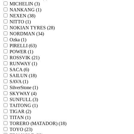
MICHELIN (
3
)
NANKANG (
1
)
NEXEN (
38
)
NITTO (
1
)
NOKIAN TYRES (
28
)
NORDMAN (
34
)
Ozka (
1
)
PIRELLI (
63
)
POWER (
1
)
ROSSVIK (
21
)
RUNWAY (
1
)
SACA (
6
)
SAILUN (
18
)
SAVA (
1
)
SilverStone (
1
)
SKYWAY (
4
)
SUNFULL (
3
)
TAITONG (
1
)
TIGAR (
2
)
TITAN (
1
)
TORERO (MATADOR) (
18
)
TOYO (
23
)