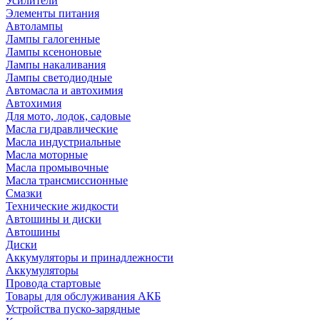
Усилители
Элементы питания
Автолампы
Лампы галогенные
Лампы ксеноновые
Лампы накаливания
Лампы светодиодные
Автомасла и автохимия
Автохимия
Для мото, лодок, садовые
Масла гидравлические
Масла индустриальные
Масла моторные
Масла промывочные
Масла трансмиссионные
Смазки
Технические жидкости
Автошины и диски
Автошины
Диски
Аккумуляторы и принадлежности
Аккумуляторы
Провода стартовые
Товары для обслуживания АКБ
Устройства пуско-зарядные