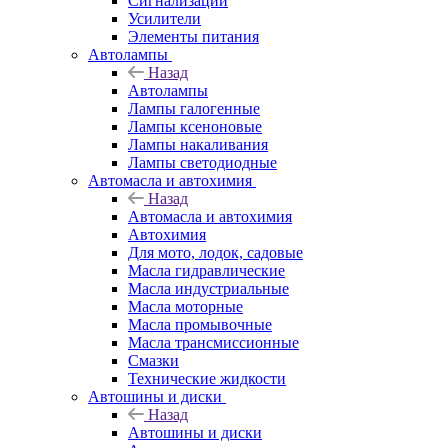
Сигнализации
Усилители
Элементы питания
Автолампы
Назад
Автолампы
Лампы галогенные
Лампы ксеноновые
Лампы накаливания
Лампы светодиодные
Автомасла и автохимия
Назад
Автомасла и автохимия
Автохимия
Для мото, лодок, садовые
Масла гидравлические
Масла индустриальные
Масла моторные
Масла промывочные
Масла трансмиссионные
Смазки
Технические жидкости
Автошины и диски
Назад
Автошины и диски