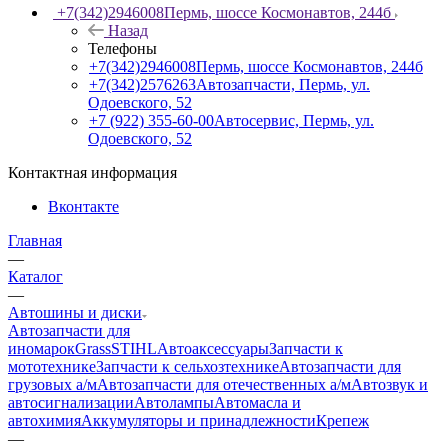
+7(342)2946008
Пермь, шоссе Космонавтов, 244б
Назад
Телефоны
+7(342)2946008
Пермь, шоссе Космонавтов, 244б
+7(342)2576263
Автозапчасти, Пермь, ул.
Одоевского, 52
+7 (922) 355-60-00
Автосервис, Пермь, ул.
Одоевского, 52
Контактная информация
Вконтакте
Главная
—
Каталог
—
Автошины и диски
Автозапчасти для
иномарок
Grass
STIHL
Автоаксессуары
Запчасти к
мототехнике
Запчасти к сельхозтехнике
Автозапчасти для
грузовых а/м
Автозапчасти для отечественных а/м
Автозвук и
автосигнализации
Автолампы
Автомасла и
автохимия
Аккумуляторы и принадлежности
Крепеж
—