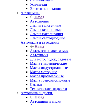
Сигнализации
Усилители
Элементы питания
Автолампы
Назад
Автолампы
Лампы галогенные
Лампы ксеноновые
Лампы накаливания
Лампы светодиодные
Автомасла и автохимия
Назад
Автомасла и автохимия
Автохимия
Для мото, лодок, садовые
Масла гидравлические
Масла индустриальные
Масла моторные
Масла промывочные
Масла трансмиссионные
Смазки
Технические жидкости
Автошины и диски
Назад
Автошины и диски