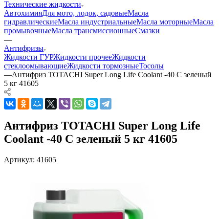
Технические жидкости
Автохимия
Для мото, лодок, садовые
Масла
гидравлические
Масла индустриальные
Масла моторные
Масла
промывочные
Масла трансмиссионные
Смазки
—
Антифризы
Жидкости ГУР
Жидкости прочее
Жидкости
стеклоомывающие
Жидкости тормозные
Тосолы
—
Антифриз TOTACHI Super Long Life Coolant -40 С зеленый
5 кг 41605
Антифриз TOTACHI Super Long Life
Coolant -40 С зеленый 5 кг 41605
Артикул:
41605