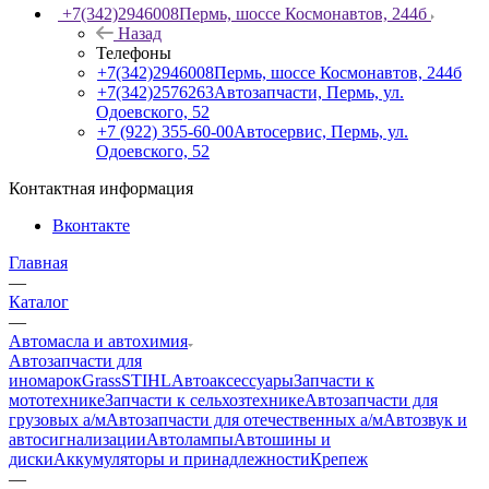
+7(342)2946008
Пермь, шоссе Космонавтов, 244б
Назад
Телефоны
+7(342)2946008
Пермь, шоссе Космонавтов, 244б
+7(342)2576263
Автозапчасти, Пермь, ул.
Одоевского, 52
+7 (922) 355-60-00
Автосервис, Пермь, ул.
Одоевского, 52
Контактная информация
Вконтакте
Главная
—
Каталог
—
Автомасла и автохимия
Автозапчасти для
иномарок
Grass
STIHL
Автоаксессуары
Запчасти к
мототехнике
Запчасти к сельхозтехнике
Автозапчасти для
грузовых а/м
Автозапчасти для отечественных а/м
Автозвук и
автосигнализации
Автолампы
Автошины и
диски
Аккумуляторы и принадлежности
Крепеж
—