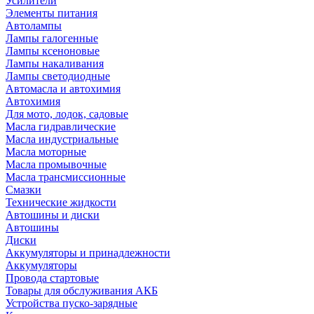
Усилители
Элементы питания
Автолампы
Лампы галогенные
Лампы ксеноновые
Лампы накаливания
Лампы светодиодные
Автомасла и автохимия
Автохимия
Для мото, лодок, садовые
Масла гидравлические
Масла индустриальные
Масла моторные
Масла промывочные
Масла трансмиссионные
Смазки
Технические жидкости
Автошины и диски
Автошины
Диски
Аккумуляторы и принадлежности
Аккумуляторы
Провода стартовые
Товары для обслуживания АКБ
Устройства пуско-зарядные