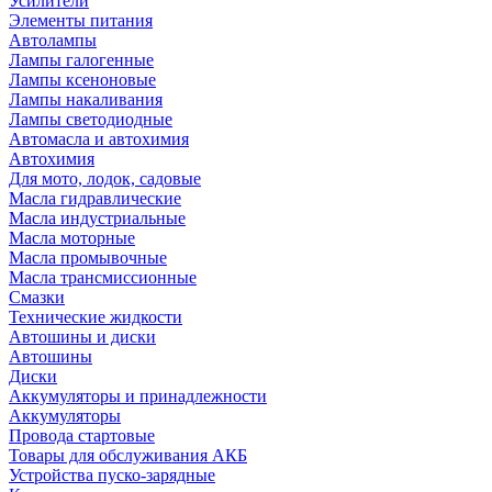
Усилители
Элементы питания
Автолампы
Лампы галогенные
Лампы ксеноновые
Лампы накаливания
Лампы светодиодные
Автомасла и автохимия
Автохимия
Для мото, лодок, садовые
Масла гидравлические
Масла индустриальные
Масла моторные
Масла промывочные
Масла трансмиссионные
Смазки
Технические жидкости
Автошины и диски
Автошины
Диски
Аккумуляторы и принадлежности
Аккумуляторы
Провода стартовые
Товары для обслуживания АКБ
Устройства пуско-зарядные