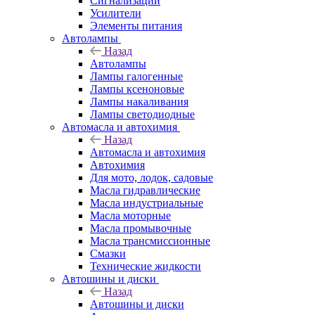
Сигнализации
Усилители
Элементы питания
Автолампы
Назад
Автолампы
Лампы галогенные
Лампы ксеноновые
Лампы накаливания
Лампы светодиодные
Автомасла и автохимия
Назад
Автомасла и автохимия
Автохимия
Для мото, лодок, садовые
Масла гидравлические
Масла индустриальные
Масла моторные
Масла промывочные
Масла трансмиссионные
Смазки
Технические жидкости
Автошины и диски
Назад
Автошины и диски