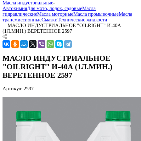
Масла индустриальные
Автохимия
Для мото, лодок, садовые
Масла
гидравлические
Масла моторные
Масла промывочные
Масла
трансмиссионные
Смазки
Технические жидкости
—
МАСЛО ИНДУСТРИАЛЬНОЕ "OILRIGHT" И-40А
(1Л.МИН.) ВЕРЕТЕННОЕ 2597
МАСЛО ИНДУСТРИАЛЬНОЕ
"OILRIGHT" И-40А (1Л.МИН.)
ВЕРЕТЕННОЕ 2597
Артикул:
2597