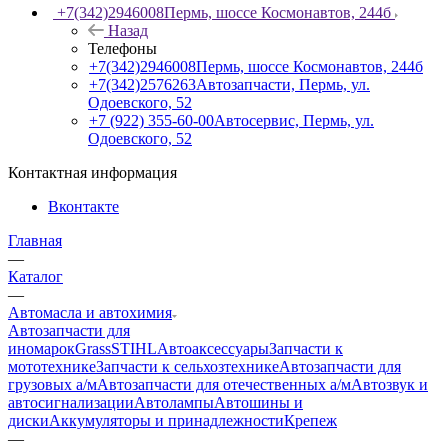
+7(342)2946008
Пермь, шоссе Космонавтов, 244б
Назад
Телефоны
+7(342)2946008
Пермь, шоссе Космонавтов, 244б
+7(342)2576263
Автозапчасти, Пермь, ул.
Одоевского, 52
+7 (922) 355-60-00
Автосервис, Пермь, ул.
Одоевского, 52
Контактная информация
Вконтакте
Главная
—
Каталог
—
Автомасла и автохимия
Автозапчасти для
иномарок
Grass
STIHL
Автоаксессуары
Запчасти к
мототехнике
Запчасти к сельхозтехнике
Автозапчасти для
грузовых а/м
Автозапчасти для отечественных а/м
Автозвук и
автосигнализации
Автолампы
Автошины и
диски
Аккумуляторы и принадлежности
Крепеж
—