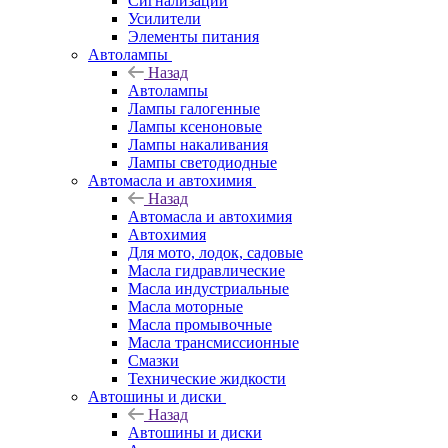
Сигнализации
Усилители
Элементы питания
Автолампы
Назад
Автолампы
Лампы галогенные
Лампы ксеноновые
Лампы накаливания
Лампы светодиодные
Автомасла и автохимия
Назад
Автомасла и автохимия
Автохимия
Для мото, лодок, садовые
Масла гидравлические
Масла индустриальные
Масла моторные
Масла промывочные
Масла трансмиссионные
Смазки
Технические жидкости
Автошины и диски
Назад
Автошины и диски