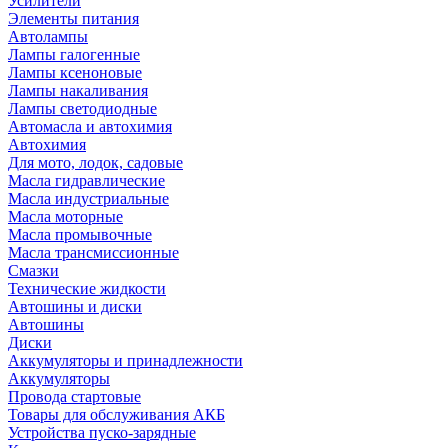
Усилители
Элементы питания
Автолампы
Лампы галогенные
Лампы ксеноновые
Лампы накаливания
Лампы светодиодные
Автомасла и автохимия
Автохимия
Для мото, лодок, садовые
Масла гидравлические
Масла индустриальные
Масла моторные
Масла промывочные
Масла трансмиссионные
Смазки
Технические жидкости
Автошины и диски
Автошины
Диски
Аккумуляторы и принадлежности
Аккумуляторы
Провода стартовые
Товары для обслуживания АКБ
Устройства пуско-зарядные