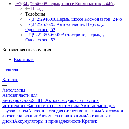
+7(342)2946008
Пермь, шоссе Космонавтов, 244б
Назад
Телефоны
+7(342)2946008
Пермь, шоссе Космонавтов, 244б
+7(342)2576263
Автозапчасти, Пермь, ул.
Одоевского, 52
+7 (922) 355-60-00
Автосервис, Пермь, ул.
Одоевского, 52
Контактная информация
Вконтакте
Главная
—
Каталог
—
Автолампы
Автозапчасти для
иномарок
Grass
STIHL
Автоаксессуары
Запчасти к
мототехнике
Запчасти к сельхозтехнике
Автозапчасти для
грузовых а/м
Автозапчасти для отечественных а/м
Автозвук и
автосигнализации
Автомасла и автохимия
Автошины и
диски
Аккумуляторы и принадлежности
Крепеж
—