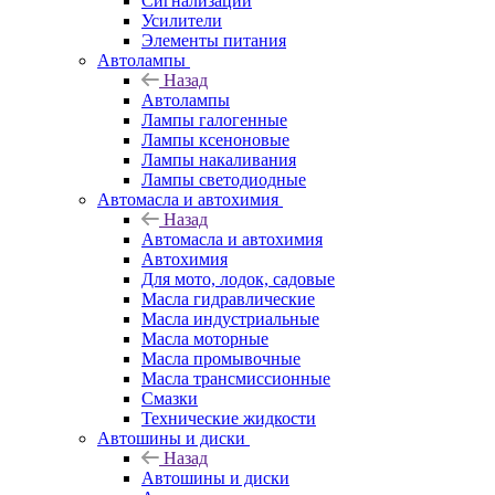
Сигнализации
Усилители
Элементы питания
Автолампы
Назад
Автолампы
Лампы галогенные
Лампы ксеноновые
Лампы накаливания
Лампы светодиодные
Автомасла и автохимия
Назад
Автомасла и автохимия
Автохимия
Для мото, лодок, садовые
Масла гидравлические
Масла индустриальные
Масла моторные
Масла промывочные
Масла трансмиссионные
Смазки
Технические жидкости
Автошины и диски
Назад
Автошины и диски