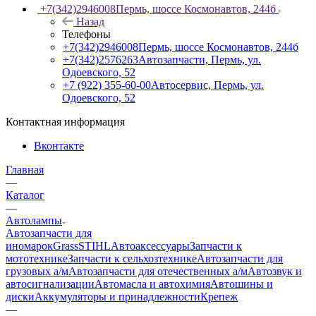
+7(342)2946008
Пермь, шоссе Космонавтов, 244б
Назад
Телефоны
+7(342)2946008
Пермь, шоссе Космонавтов, 244б
+7(342)2576263
Автозапчасти, Пермь, ул.
Одоевского, 52
+7 (922) 355-60-00
Автосервис, Пермь, ул.
Одоевского, 52
Контактная информация
Вконтакте
Главная
—
Каталог
—
Автолампы
Автозапчасти для
иномарок
Grass
STIHL
Автоаксессуары
Запчасти к
мототехнике
Запчасти к сельхозтехнике
Автозапчасти для
грузовых а/м
Автозапчасти для отечественных а/м
Автозвук и
автосигнализации
Автомасла и автохимия
Автошины и
диски
Аккумуляторы и принадлежности
Крепеж
—