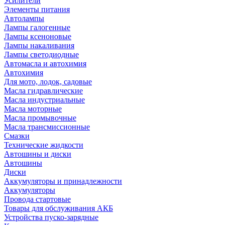
Усилители
Элементы питания
Автолампы
Лампы галогенные
Лампы ксеноновые
Лампы накаливания
Лампы светодиодные
Автомасла и автохимия
Автохимия
Для мото, лодок, садовые
Масла гидравлические
Масла индустриальные
Масла моторные
Масла промывочные
Масла трансмиссионные
Смазки
Технические жидкости
Автошины и диски
Автошины
Диски
Аккумуляторы и принадлежности
Аккумуляторы
Провода стартовые
Товары для обслуживания АКБ
Устройства пуско-зарядные