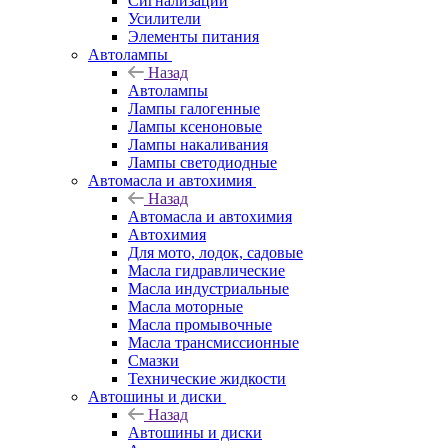
Сигнализации
Усилители
Элементы питания
Автолампы
Назад
Автолампы
Лампы галогенные
Лампы ксеноновые
Лампы накаливания
Лампы светодиодные
Автомасла и автохимия
Назад
Автомасла и автохимия
Автохимия
Для мото, лодок, садовые
Масла гидравлические
Масла индустриальные
Масла моторные
Масла промывочные
Масла трансмиссионные
Смазки
Технические жидкости
Автошины и диски
Назад
Автошины и диски