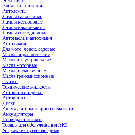
Усилители
Элементы питания
Автолампы
Лампы галогенные
Лампы ксеноновые
Лампы накаливания
Лампы светодиодные
Автомасла и автохимия
Автохимия
Для мото, лодок, садовые
Масла гидравлические
Масла индустриальные
Масла моторные
Масла промывочные
Масла трансмиссионные
Смазки
Технические жидкости
Автошины и диски
Автошины
Диски
Аккумуляторы и принадлежности
Аккумуляторы
Провода стартовые
Товары для обслуживания АКБ
Устройства пуско-зарядные