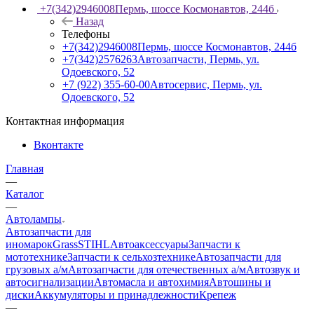
+7(342)2946008
Пермь, шоссе Космонавтов, 244б
Назад
Телефоны
+7(342)2946008
Пермь, шоссе Космонавтов, 244б
+7(342)2576263
Автозапчасти, Пермь, ул.
Одоевского, 52
+7 (922) 355-60-00
Автосервис, Пермь, ул.
Одоевского, 52
Контактная информация
Вконтакте
Главная
—
Каталог
—
Автолампы
Автозапчасти для
иномарок
Grass
STIHL
Автоаксессуары
Запчасти к
мототехнике
Запчасти к сельхозтехнике
Автозапчасти для
грузовых а/м
Автозапчасти для отечественных а/м
Автозвук и
автосигнализации
Автомасла и автохимия
Автошины и
диски
Аккумуляторы и принадлежности
Крепеж
—