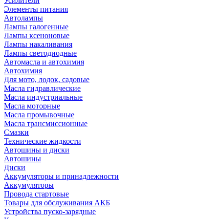
Усилители
Элементы питания
Автолампы
Лампы галогенные
Лампы ксеноновые
Лампы накаливания
Лампы светодиодные
Автомасла и автохимия
Автохимия
Для мото, лодок, садовые
Масла гидравлические
Масла индустриальные
Масла моторные
Масла промывочные
Масла трансмиссионные
Смазки
Технические жидкости
Автошины и диски
Автошины
Диски
Аккумуляторы и принадлежности
Аккумуляторы
Провода стартовые
Товары для обслуживания АКБ
Устройства пуско-зарядные