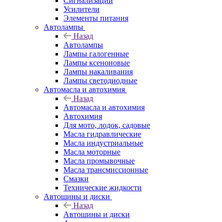
Сигнализации
Усилители
Элементы питания
Автолампы
Назад
Автолампы
Лампы галогенные
Лампы ксеноновые
Лампы накаливания
Лампы светодиодные
Автомасла и автохимия
Назад
Автомасла и автохимия
Автохимия
Для мото, лодок, садовые
Масла гидравлические
Масла индустриальные
Масла моторные
Масла промывочные
Масла трансмиссионные
Смазки
Технические жидкости
Автошины и диски
Назад
Автошины и диски