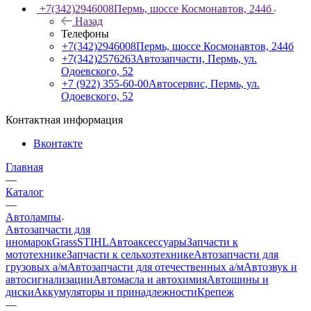
+7(342)2946008
Пермь, шоссе Космонавтов, 244б
Назад
Телефоны
+7(342)2946008
Пермь, шоссе Космонавтов, 244б
+7(342)2576263
Автозапчасти, Пермь, ул.
Одоевского, 52
+7 (922) 355-60-00
Автосервис, Пермь, ул.
Одоевского, 52
Контактная информация
Вконтакте
Главная
—
Каталог
—
Автолампы
Автозапчасти для
иномарок
Grass
STIHL
Автоаксессуары
Запчасти к
мототехнике
Запчасти к сельхозтехнике
Автозапчасти для
грузовых а/м
Автозапчасти для отечественных а/м
Автозвук и
автосигнализации
Автомасла и автохимия
Автошины и
диски
Аккумуляторы и принадлежности
Крепеж
—