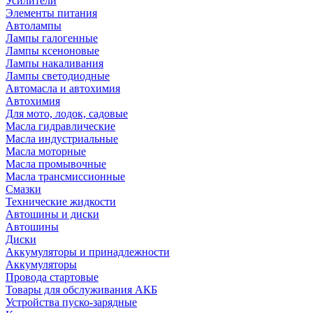
Усилители
Элементы питания
Автолампы
Лампы галогенные
Лампы ксеноновые
Лампы накаливания
Лампы светодиодные
Автомасла и автохимия
Автохимия
Для мото, лодок, садовые
Масла гидравлические
Масла индустриальные
Масла моторные
Масла промывочные
Масла трансмиссионные
Смазки
Технические жидкости
Автошины и диски
Автошины
Диски
Аккумуляторы и принадлежности
Аккумуляторы
Провода стартовые
Товары для обслуживания АКБ
Устройства пуско-зарядные