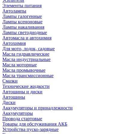
Усилители
Элементы питания
Автолампы
Лампы галогенные
Лампы ксеноновые
Лампы накаливания
Лампы светодиодные
Автомасла и автохимия
Автохимия
Для мото, лодок, садовые
Масла гидравлические
Масла индустриальные
Масла моторные
Масла промывочные
Масла трансмиссионные
Смазки
Технические жидкости
Автошины и диски
Автошины
Диски
Аккумуляторы и принадлежности
Аккумуляторы
Провода стартовые
Товары для обслуживания АКБ
Устройства пуско-зарядные