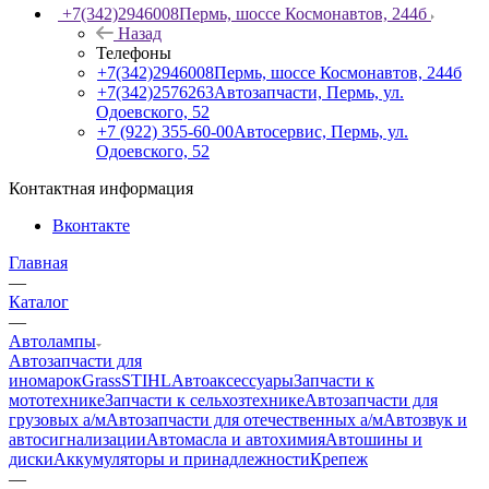
+7(342)2946008
Пермь, шоссе Космонавтов, 244б
Назад
Телефоны
+7(342)2946008
Пермь, шоссе Космонавтов, 244б
+7(342)2576263
Автозапчасти, Пермь, ул.
Одоевского, 52
+7 (922) 355-60-00
Автосервис, Пермь, ул.
Одоевского, 52
Контактная информация
Вконтакте
Главная
—
Каталог
—
Автолампы
Автозапчасти для
иномарок
Grass
STIHL
Автоаксессуары
Запчасти к
мототехнике
Запчасти к сельхозтехнике
Автозапчасти для
грузовых а/м
Автозапчасти для отечественных а/м
Автозвук и
автосигнализации
Автомасла и автохимия
Автошины и
диски
Аккумуляторы и принадлежности
Крепеж
—