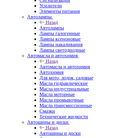
Сигнализации
Усилители
Элементы питания
Автолампы
Назад
Автолампы
Лампы галогенные
Лампы ксеноновые
Лампы накаливания
Лампы светодиодные
Автомасла и автохимия
Назад
Автомасла и автохимия
Автохимия
Для мото, лодок, садовые
Масла гидравлические
Масла индустриальные
Масла моторные
Масла промывочные
Масла трансмиссионные
Смазки
Технические жидкости
Автошины и диски
Назад
Автошины и диски