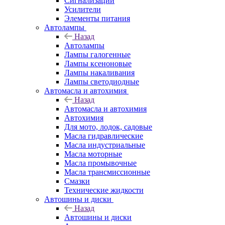
Сигнализации
Усилители
Элементы питания
Автолампы
Назад
Автолампы
Лампы галогенные
Лампы ксеноновые
Лампы накаливания
Лампы светодиодные
Автомасла и автохимия
Назад
Автомасла и автохимия
Автохимия
Для мото, лодок, садовые
Масла гидравлические
Масла индустриальные
Масла моторные
Масла промывочные
Масла трансмиссионные
Смазки
Технические жидкости
Автошины и диски
Назад
Автошины и диски