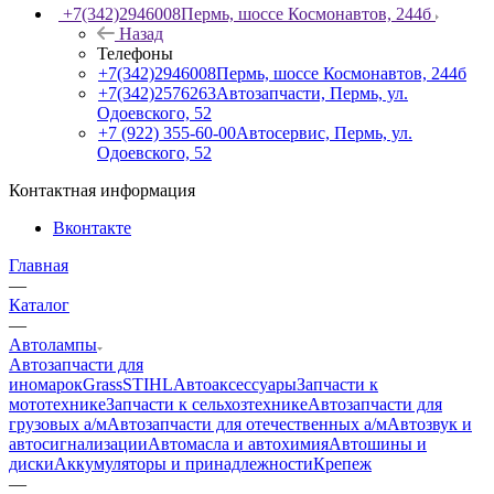
+7(342)2946008
Пермь, шоссе Космонавтов, 244б
Назад
Телефоны
+7(342)2946008
Пермь, шоссе Космонавтов, 244б
+7(342)2576263
Автозапчасти, Пермь, ул.
Одоевского, 52
+7 (922) 355-60-00
Автосервис, Пермь, ул.
Одоевского, 52
Контактная информация
Вконтакте
Главная
—
Каталог
—
Автолампы
Автозапчасти для
иномарок
Grass
STIHL
Автоаксессуары
Запчасти к
мототехнике
Запчасти к сельхозтехнике
Автозапчасти для
грузовых а/м
Автозапчасти для отечественных а/м
Автозвук и
автосигнализации
Автомасла и автохимия
Автошины и
диски
Аккумуляторы и принадлежности
Крепеж
—