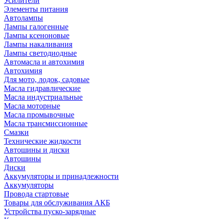
Усилители
Элементы питания
Автолампы
Лампы галогенные
Лампы ксеноновые
Лампы накаливания
Лампы светодиодные
Автомасла и автохимия
Автохимия
Для мото, лодок, садовые
Масла гидравлические
Масла индустриальные
Масла моторные
Масла промывочные
Масла трансмиссионные
Смазки
Технические жидкости
Автошины и диски
Автошины
Диски
Аккумуляторы и принадлежности
Аккумуляторы
Провода стартовые
Товары для обслуживания АКБ
Устройства пуско-зарядные