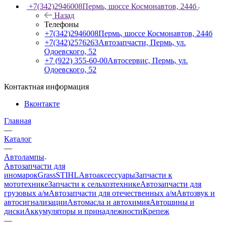
+7(342)2946008
Пермь, шоссе Космонавтов, 244б
Назад
Телефоны
+7(342)2946008
Пермь, шоссе Космонавтов, 244б
+7(342)2576263
Автозапчасти, Пермь, ул.
Одоевского, 52
+7 (922) 355-60-00
Автосервис, Пермь, ул.
Одоевского, 52
Контактная информация
Вконтакте
Главная
—
Каталог
—
Автолампы
Автозапчасти для
иномарок
Grass
STIHL
Автоаксессуары
Запчасти к
мототехнике
Запчасти к сельхозтехнике
Автозапчасти для
грузовых а/м
Автозапчасти для отечественных а/м
Автозвук и
автосигнализации
Автомасла и автохимия
Автошины и
диски
Аккумуляторы и принадлежности
Крепеж
—