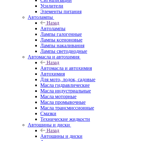
Сигнализации
Усилители
Элементы питания
Автолампы
Назад
Автолампы
Лампы галогенные
Лампы ксеноновые
Лампы накаливания
Лампы светодиодные
Автомасла и автохимия
Назад
Автомасла и автохимия
Автохимия
Для мото, лодок, садовые
Масла гидравлические
Масла индустриальные
Масла моторные
Масла промывочные
Масла трансмиссионные
Смазки
Технические жидкости
Автошины и диски
Назад
Автошины и диски