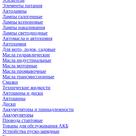
Усилители
Элементы питания
Автолампы
Лампы галогенные
Лампы ксеноновые
Лампы накаливания
Лампы светодиодные
Автомасла и автохимия
Автохимия
Для мото, лодок, садовые
Масла гидравлические
Масла индустриальные
Масла моторные
Масла промывочные
Масла трансмиссионные
Смазки
Технические жидкости
Автошины и диски
Автошины
Диски
Аккумуляторы и принадлежности
Аккумуляторы
Провода стартовые
Товары для обслуживания АКБ
Устройства пуско-зарядные