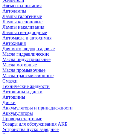
Усилители
Элементы питания
Автолампы
Лампы галогенные
Лампы ксеноновые
Лампы накаливания
Лампы светодиодные
Автомасла и автохимия
Автохимия
Для мото, лодок, садовые
Масла гидравлические
Масла индустриальные
Масла моторные
Масла промывочные
Масла трансмиссионные
Смазки
Технические жидкости
Автошины и диски
Автошины
Диски
Аккумуляторы и принадлежности
Аккумуляторы
Провода стартовые
Товары для обслуживания АКБ
Устройства пуско-зарядные