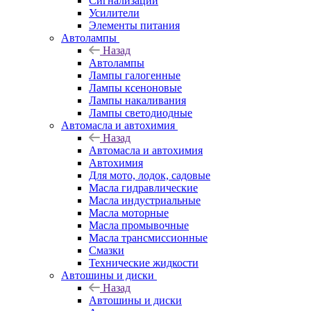
Сигнализации
Усилители
Элементы питания
Автолампы
Назад
Автолампы
Лампы галогенные
Лампы ксеноновые
Лампы накаливания
Лампы светодиодные
Автомасла и автохимия
Назад
Автомасла и автохимия
Автохимия
Для мото, лодок, садовые
Масла гидравлические
Масла индустриальные
Масла моторные
Масла промывочные
Масла трансмиссионные
Смазки
Технические жидкости
Автошины и диски
Назад
Автошины и диски