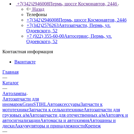
+7(342)2946008
Пермь, шоссе Космонавтов, 244б
Назад
Телефоны
+7(342)2946008
Пермь, шоссе Космонавтов, 244б
+7(342)2576263
Автозапчасти, Пермь, ул.
Одоевского, 52
+7 (922) 355-60-00
Автосервис, Пермь, ул.
Одоевского, 52
Контактная информация
Вконтакте
Главная
—
Каталог
—
Автолампы
Автозапчасти для
иномарок
Grass
STIHL
Автоаксессуары
Запчасти к
мототехнике
Запчасти к сельхозтехнике
Автозапчасти для
грузовых а/м
Автозапчасти для отечественных а/м
Автозвук и
автосигнализации
Автомасла и автохимия
Автошины и
диски
Аккумуляторы и принадлежности
Крепеж
—