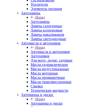
Сигнализации
Усилители
Элементы питания
Автолампы
Назад
Автолампы
Лампы галогенные
Лампы ксеноновые
Лампы накаливания
Лампы светодиодные
Автомасла и автохимия
Назад
Автомасла и автохимия
Автохимия
Для мото, лодок, садовые
Масла гидравлические
Масла индустриальные
Масла моторные
Масла промывочные
Масла трансмиссионные
Смазки
Технические жидкости
Автошины и диски
Назад
Автошины и диски