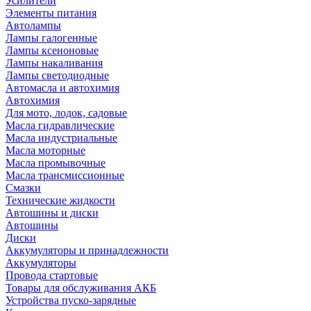
Усилители
Элементы питания
Автолампы
Лампы галогенные
Лампы ксеноновые
Лампы накаливания
Лампы светодиодные
Автомасла и автохимия
Автохимия
Для мото, лодок, садовые
Масла гидравлические
Масла индустриальные
Масла моторные
Масла промывочные
Масла трансмиссионные
Смазки
Технические жидкости
Автошины и диски
Автошины
Диски
Аккумуляторы и принадлежности
Аккумуляторы
Провода стартовые
Товары для обслуживания АКБ
Устройства пуско-зарядные