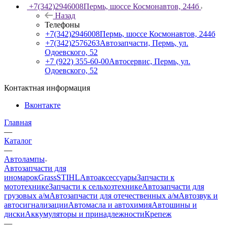
+7(342)2946008
Пермь, шоссе Космонавтов, 244б
Назад
Телефоны
+7(342)2946008
Пермь, шоссе Космонавтов, 244б
+7(342)2576263
Автозапчасти, Пермь, ул.
Одоевского, 52
+7 (922) 355-60-00
Автосервис, Пермь, ул.
Одоевского, 52
Контактная информация
Вконтакте
Главная
—
Каталог
—
Автолампы
Автозапчасти для
иномарок
Grass
STIHL
Автоаксессуары
Запчасти к
мототехнике
Запчасти к сельхозтехнике
Автозапчасти для
грузовых а/м
Автозапчасти для отечественных а/м
Автозвук и
автосигнализации
Автомасла и автохимия
Автошины и
диски
Аккумуляторы и принадлежности
Крепеж
—